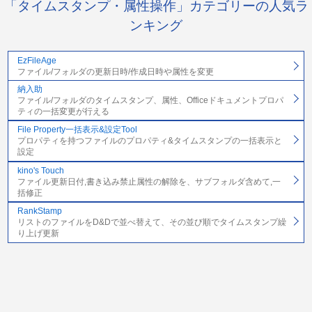
「タイムスタンプ・属性操作」カテゴリーの人気ラ
ンキング
EzFileAge
ファイル/フォルダの更新日時/作成日時や属性を変更
納入助
ファイル/フォルダのタイムスタンプ、属性、Officeドキュメントプロパ
ティの一括変更が行える
File Property一括表示&設定Tool
プロパティを持つファイルのプロパティ&タイムスタンプの一括表示と
設定
kino's Touch
ファイル更新日付,書き込み禁止属性の解除を、サブフォルダ含めて,一
括修正
RankStamp
リストのファイルをD&Dで並べ替えて、その並び順でタイムスタンプ繰
り上げ更新