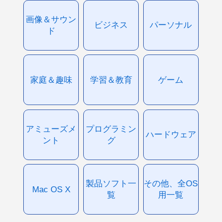
画像＆サウン
ビジネス
パーソナル
ド
家庭＆趣味
学習＆教育
ゲーム
アミューズメ
プログラミン
ハードウェア
ント
グ
製品ソフト一
その他、全OS
Mac OS X
覧
用一覧