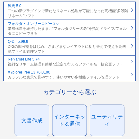
練馬 5.0
二つの新プラグインで新たなリネーム処理が可能になった高機能“多段階
リネーム”ソフト
フォルダ・オンリーコピー 2.0
階層構造を維持したまま、“フォルダツリーのみ”を指定ドライブ/フォル
ダにコピーできる
Q-Dir 5.99.9
2×2の四分割をはじめ、さまざまなレイアウトに切り替えて使える高機
能ファイル管理ソフト
ReNamer Lite 5.74
複雑なリネーム処理も簡単な設定で行えるファイル名一括変更ソフト
XYplorerFree 13.70.0100
カラフルな表示で見やすく、使いやすい多機能ファイル管理ソフト
カテゴリーから選ぶ
インターネッ
ユーティリテ
文書作成
ト＆通信
ィ