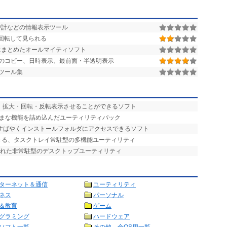
時計などの情報表示ツール
,回転して見られる
つにまとめたオールマイティソフト
のコピー、日時表示、最前面・半透明表示
ツール集
を、拡大・回転・反転表示させることができるソフト
ざまな機能を詰め込んだユーティリティパック
、すばやくインストールフォルダにアクセスできるソフト
できる、タスクトレイ常駐型の多機能ユーティリティ
まれた非常駐型のデスクトップユーティリティ
ターネット＆通信
ユーティリティ
ネス
パーソナル
＆教育
ゲーム
グラミング
ハードウェア