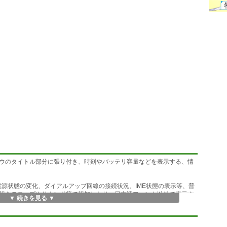
ウのタイトル部分に張り付き、時刻やバッテリ容量などを表示する、情
着、電源状態の変化、ダイアルアップ回線の接続状況、IME状態の表示等、普
報をテロップやサウンド等で報知したり、日本語フォント以外で表示さ
▼ 続きを見る ▼
ど、ちょっと変わった機能を内蔵しています。
に回線状況などを通知したり、遠隔操作で回線の切断を行う事もできま