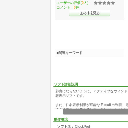
ユーザーの評価(
0
人)：
コメント：
0
件
■関連キーワード
ソフト詳細説明
邪魔にならないように、アクティブなウィンド
報表示ソフトです。
また、件名表示制限が可能な E-mail の到
通の情報表示ソフトでは表示されないような情
れているウィンドウのフォントの変更を行うな
その他、ネットワーク接続された他のパソコン
動作環境
す。
ソフト名：
ClockPod