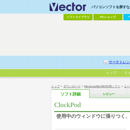
パソコンソフトを探すなら
ソフトライブラリ
PCショップ
サーチトレン
トップ
ラ
トップ
>
ダウンロード
>
WindowsMe/98/95用ソフト
>
ユー
ソフト詳細
レビュー
ClockPod
使用中のウィンドウに張りつく