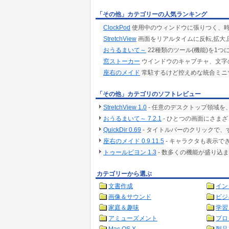
「その他」カテゴリーの人気ランキング
ClockPod
使用中のウィンドウに張りつく、
StretchView
画面をリアルタイムに反転,拡大
おうるまいて～
22種類のツール(機能)を1
窓ストーカー
ウインドウのキャプチャ、文字
座右のメイド
常駐するけど控えめな統合ミニ
「その他」カテゴリのソフトレビュー
StretchView 1.0
- 任意のデスクトップ領域
おうるまいて～ 7.2.1
- ひとつの画面にさま
QuickDir 0.69
- タイトルバーのクリックで
座右のメイド 0.9.11.5
- キャラクタも表示
トゥールビヨン 1.3
- 数多くの機能が盛り込
カテゴリーから選ぶ
文書作成
イン
画像＆サウンド
ビジ
家庭＆趣味
学習
アミューズメント
プロ