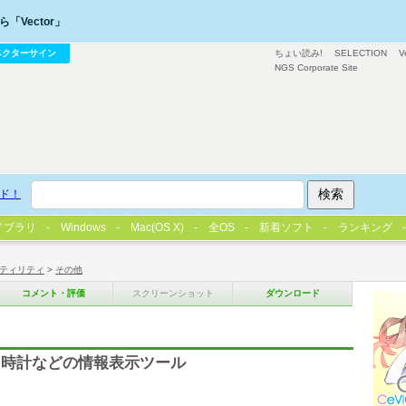
「Vector」
ベクターサイン
ちょい読み!
SELECTION
V
NGS Corporate Site
ド！
イブラリ
Windows
Mac(OS X)
全OS
新着ソフト
ランキング
ティリティ
>
その他
コメント・評価
スクリーンショット
ダウンロード
、時計などの情報表示ツール