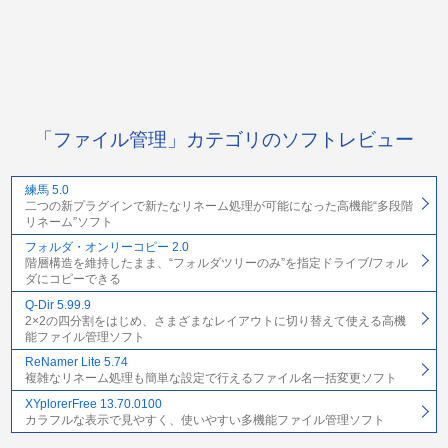
「ファイル管理」カテゴリのソフトレビュー
練馬 5.0
二つの新プラグインで新たなリネーム処理が可能になった高機能“多段階
リネーム”ソフト
フォルダ・オンリーコピー 2.0
階層構造を維持したまま、“フォルダツリーのみ”を指定ドライブ/フォル
ダにコピーできる
Q-Dir 5.99.9
2×2の四分割をはじめ、さまざまなレイアウトに切り替えて使える高機
能ファイル管理ソフト
ReNamer Lite 5.74
複雑なリネーム処理も簡単な設定で行えるファイル名一括変更ソフト
XYplorerFree 13.70.0100
カラフルな表示で見やすく、使いやすい多機能ファイル管理ソフト