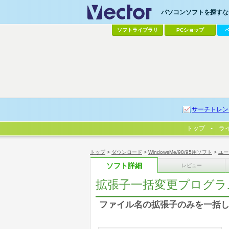
パソコンソフトを探すなら
ソフトライブラリ
PCショップ
サーチトレン
トップ
ラ
トップ
>
ダウンロード
>
WindowsMe/98/95用ソフト
>
ユー
ソフト詳細
レビュー
拡張子一括変更プログラ
ファイル名の拡張子のみを一括