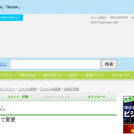
「Vector」
ベクターサイン
ちょい読み!
SELECTION
V
NGS Corporate Site
ド！
イブラリ
Windows
Mac(OS X)
全OS
新着ソフト
ランキング
ティリティ
>
ファイル管理
>
ファイル名変更
>
拡張子変更
コメント・評価
スクリーンショット
ダウンロード
ム
して変更