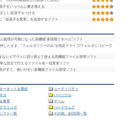
ール(1400種類以上の拡張子に対応)
張子をいっぺんに書き換える
正しい拡張子をつける
に「拡張子を変更」を追加するソフト
ーム処理が可能になった高機能“多段階リネーム”ソフト
維持したまま、“フォルダツリーのみ”を指定ドライブ/フォルダにコピーで
まざまなレイアウトに切り替えて使える高機能ファイル管理ソフト
簡単な設定で行えるファイル名一括変更ソフト
で見やすく、使いやすい多機能ファイル管理ソフト
ターネット＆通信
ユーティリティ
ネス
パーソナル
＆教育
ゲーム
グラミング
ハードウェア
ソフト一覧
その他、全OS用一覧