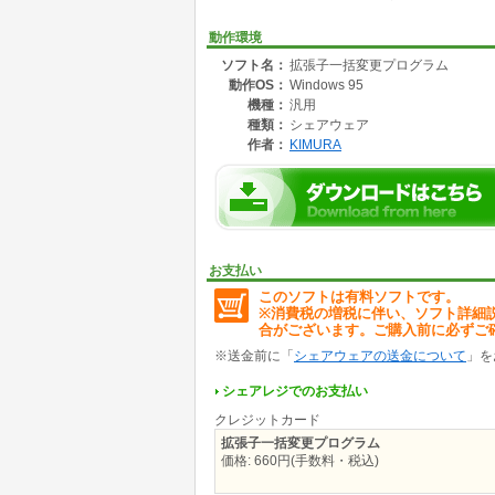
動作環境
ソフト名：
拡張子一括変更プログラム
動作OS：
Windows 95
機種：
汎用
種類：
シェアウェア
作者：
KIMURA
お支払い
このソフトは有料ソフトです。
※消費税の増税に伴い、ソフト詳細
合がございます。ご購入前に必ずご
※送金前に「
シェアウェアの送金について
」を
シェアレジでのお支払い
クレジットカード
拡張子一括変更プログラム
価格: 660円(手数料・税込)