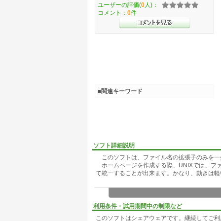
ユーザーの評価(
0
人)：
コメント：
0
件
■関連キーワード
ソフト詳細説明
このソフトは、ファイル名の拡張子のみを一
ホームページを作成する際、UNIXでは、フ
て統一することが出来ます。かなり、動きは軽
利用条件・試用期間中の制限など
このソフトはシェアウェアです。継続してご利