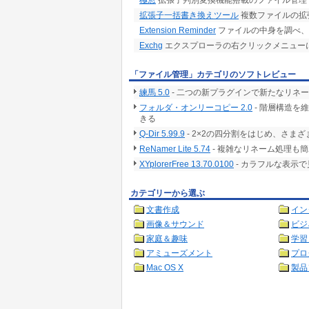
極窓
拡張子判別変換機能搭載のファイル管理ツ
拡張子一括書き換えツール
複数ファイルの拡
Extension Reminder
ファイルの中身を調べ、
Exchg
エクスプローラの右クリックメニュー
「ファイル管理」カテゴリのソフトレビュー
練馬 5.0
- 二つの新プラグインで新たなリネ
フォルダ・オンリーコピー 2.0
- 階層構造を
きる
Q-Dir 5.99.9
- 2×2の四分割をはじめ、さ
ReNamer Lite 5.74
- 複雑なリネーム処理も
XYplorerFree 13.70.0100
- カラフルな表示
カテゴリーから選ぶ
文書作成
イン
画像＆サウンド
ビジ
家庭＆趣味
学習
アミューズメント
プロ
Mac OS X
製品