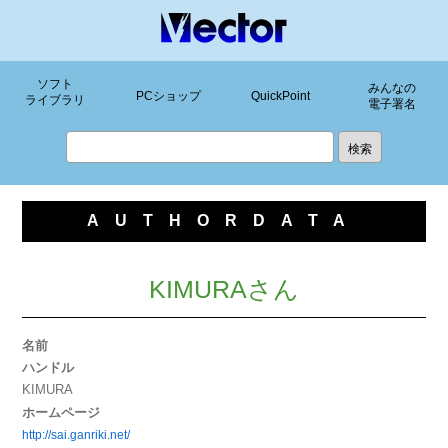
ソフト
みんなの
PCショップ
QuickPoint
ライブラリ
電子署名
AUTHORDATA
KIMURAさん
名前
ハンドル
KIMURA
ホームページ
http://sai.ganriki.net/