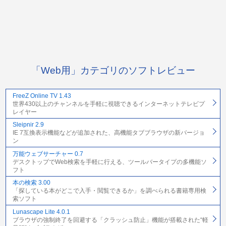
「Web用」カテゴリのソフトレビュー
FreeZ Online TV 1.43
世界430以上のチャンネルを手軽に視聴できるインターネットテレビプ
レイヤー
Sleipnir 2.9
IE 7互換表示機能などが追加された、高機能タブブラウザの新バージョ
ン
万能ウェブサーチャー 0.7
デスクトップでWeb検索を手軽に行える、ツールバータイプの多機能ソ
フト
本の検索 3.00
「探している本がどこで入手・閲覧できるか」を調べられる書籍専用検
索ソフト
Lunascape Lite 4.0.1
ブラウザの強制終了を回避する「クラッシュ防止」機能が搭載された“軽