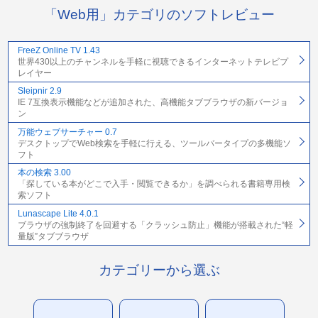
「Web用」カテゴリのソフトレビュー
FreeZ Online TV 1.43
世界430以上のチャンネルを手軽に視聴できるインターネットテレビプ
レイヤー
Sleipnir 2.9
IE 7互換表示機能などが追加された、高機能タブブラウザの新バージョ
ン
万能ウェブサーチャー 0.7
デスクトップでWeb検索を手軽に行える、ツールバータイプの多機能ソ
フト
本の検索 3.00
「探している本がどこで入手・閲覧できるか」を調べられる書籍専用検
索ソフト
Lunascape Lite 4.0.1
ブラウザの強制終了を回避する「クラッシュ防止」機能が搭載された“軽
量版”タブブラウザ
カテゴリーから選ぶ