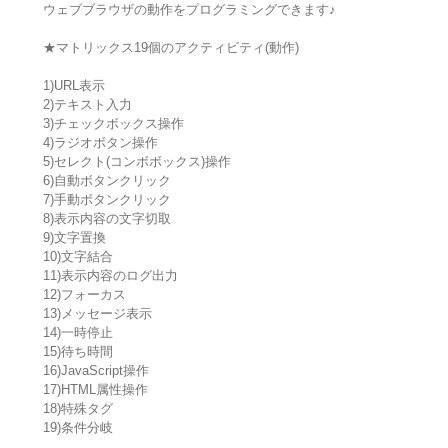
ウェブブラウザの動作をプログラミングできます♪
★マトリックス19個のアクティビティ(動作)
1)URL表示
2)テキスト入力
3)チェックボックス操作
4)ラジオボタン操作
5)セレクト(コンボボックス)操作
6)自動ボタンクリック
7)手動ボタンクリック
8)表示内容の文字切取
9)文字置換
10)文字結合
11)表示内容のログ出力
12)フォーカス
13)メッセージ表示
14)一時停止
15)待ち時間
16)JavaScript操作
17)HTML属性操作
18)特殊タグ
19)条件分岐