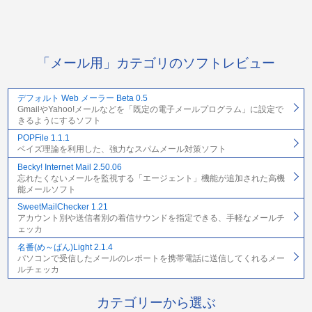
「メール用」カテゴリのソフトレビュー
デフォルト Web メーラー Beta 0.5
GmailやYahoo!メールなどを「既定の電子メールプログラム」に設定で
きるようにするソフト
POPFile 1.1.1
ベイズ理論を利用した、強力なスパムメール対策ソフト
Becky! Internet Mail 2.50.06
忘れたくないメールを監視する「エージェント」機能が追加された高機
能メールソフト
SweetMailChecker 1.21
アカウント別や送信者別の着信サウンドを指定できる、手軽なメールチ
ェッカ
名番(め～ばん)Light 2.1.4
パソコンで受信したメールのレポートを携帯電話に送信してくれるメー
ルチェッカ
カテゴリーから選ぶ