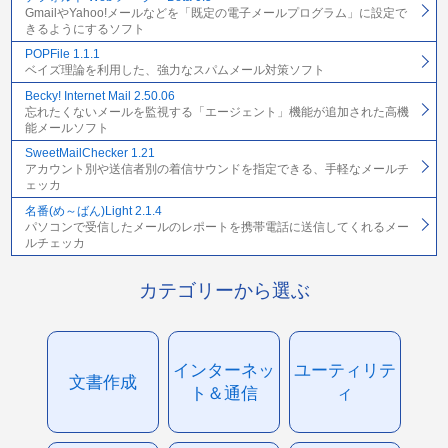
GmailやYahoo!メールなどを「既定の電子メールプログラム」に設定で
きるようにするソフト
POPFile 1.1.1
ベイズ理論を利用した、強力なスパムメール対策ソフト
Becky! Internet Mail 2.50.06
忘れたくないメールを監視する「エージェント」機能が追加された高機
能メールソフト
SweetMailChecker 1.21
アカウント別や送信者別の着信サウンドを指定できる、手軽なメールチ
ェッカ
名番(め～ばん)Light 2.1.4
パソコンで受信したメールのレポートを携帯電話に送信してくれるメー
ルチェッカ
カテゴリーから選ぶ
インターネッ
ユーティリテ
文書作成
ト＆通信
ィ