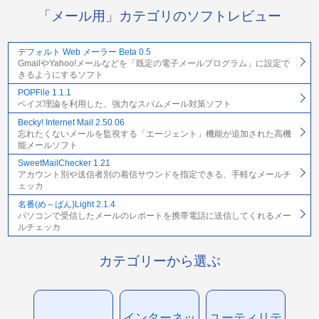
「メール用」カテゴリのソフトレビュー
デフォルト Web メーラー Beta 0.5
GmailやYahoo!メールなどを「既定の電子メールプログラム」に設定で
きるようにするソフト
POPFile 1.1.1
ベイズ理論を利用した、強力なスパムメール対策ソフト
Becky! Internet Mail 2.50.06
忘れたくないメールを監視する「エージェント」機能が追加された高機
能メールソフト
SweetMailChecker 1.21
アカウント別や送信者別の着信サウンドを指定できる、手軽なメールチ
ェッカ
名番(め～ばん)Light 2.1.4
パソコンで受信したメールのレポートを携帯電話に送信してくれるメー
ルチェッカ
カテゴリーから選ぶ
インターネッ
ユーティリテ