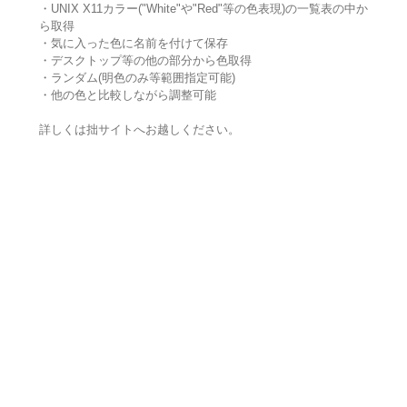
・UNIX X11カラー("White"や"Red"等の色表現)の一覧表の中か
ら取得
・気に入った色に名前を付けて保存
・デスクトップ等の他の部分から色取得
・ランダム(明色のみ等範囲指定可能)
・他の色と比較しながら調整可能
詳しくは拙サイトへお越しください。