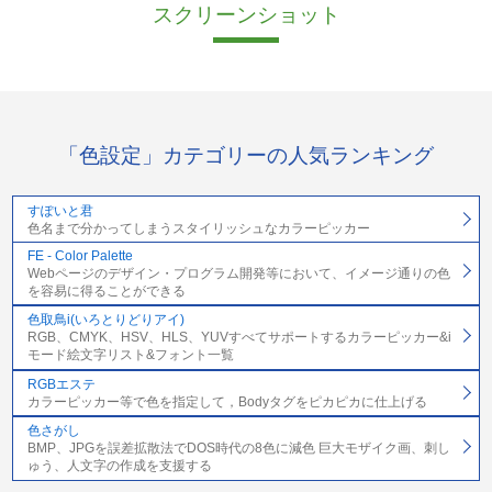
スクリーンショット
「色設定」カテゴリーの人気ランキング
すぽいと君
色名まで分かってしまうスタイリッシュなカラーピッカー
FE - Color Palette
Webページのデザイン・プログラム開発等において、イメージ通りの色
を容易に得ることができる
色取鳥i(いろとりどりアイ)
RGB、CMYK、HSV、HLS、YUVすべてサポートするカラーピッカー&i
モード絵文字リスト&フォント一覧
RGBエステ
カラーピッカー等で色を指定して，Bodyタグをピカピカに仕上げる
色さがし
BMP、JPGを誤差拡散法でDOS時代の8色に減色 巨大モザイク画、刺し
ゅう、人文字の作成を支援する