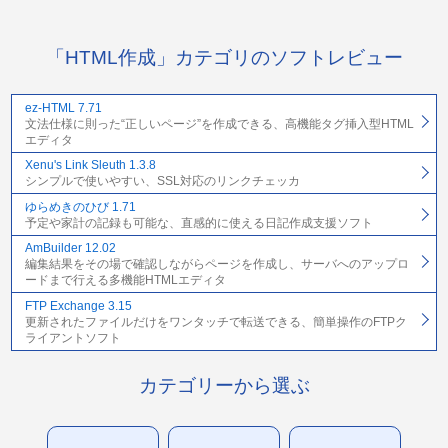
「HTML作成」カテゴリのソフトレビュー
ez-HTML 7.71
文法仕様に則った“正しいページ”を作成できる、高機能タグ挿入型HTML
エディタ
Xenu's Link Sleuth 1.3.8
シンプルで使いやすい、SSL対応のリンクチェッカ
ゆらめきのひび 1.71
予定や家計の記録も可能な、直感的に使える日記作成支援ソフト
AmBuilder 12.02
編集結果をその場で確認しながらページを作成し、サーバへのアップロ
ードまで行える多機能HTMLエディタ
FTP Exchange 3.15
更新されたファイルだけをワンタッチで転送できる、簡単操作のFTPク
ライアントソフト
カテゴリーから選ぶ