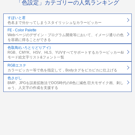
「色設定」カテゴリーの人気ランキング
すぽいと君
色名まで分かってしまうスタイリッシュなカラーピッカー
FE - Color Palette
Webページのデザイン・プログラム開発等において、イメージ通りの色
を容易に得ることができる
色取鳥i(いろとりどりアイ)
RGB、CMYK、HSV、HLS、YUVすべてサポートするカラーピッカー&i
モード絵文字リスト&フォント一覧
RGBエステ
カラーピッカー等で色を指定して，Bodyタグをピカピカに仕上げる
色さがし
BMP、JPGを誤差拡散法でDOS時代の8色に減色 巨大モザイク画、刺し
ゅう、人文字の作成を支援する