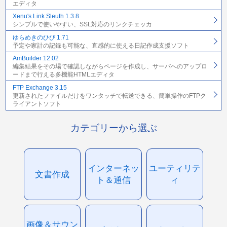
エディタ
Xenu's Link Sleuth 1.3.8
シンプルで使いやすい、SSL対応のリンクチェッカ
ゆらめきのひび 1.71
予定や家計の記録も可能な、直感的に使える日記作成支援ソフト
AmBuilder 12.02
編集結果をその場で確認しながらページを作成し、サーバへのアップロ
ードまで行える多機能HTMLエディタ
FTP Exchange 3.15
更新されたファイルだけをワンタッチで転送できる、簡単操作のFTPク
ライアントソフト
カテゴリーから選ぶ
インターネッ
ユーティリテ
文書作成
ト＆通信
ィ
画像＆サウン