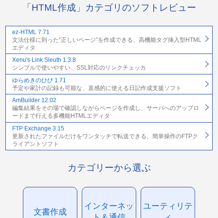
「HTML作成」カテゴリのソフトレビュー
ez-HTML 7.71
文法仕様に則った“正しいページ”を作成できる、高機能タグ挿入型HTML
エディタ
Xenu's Link Sleuth 1.3.8
シンプルで使いやすい、SSL対応のリンクチェッカ
ゆらめきのひび 1.71
予定や家計の記録も可能な、直感的に使える日記作成支援ソフト
AmBuilder 12.02
編集結果をその場で確認しながらページを作成し、サーバへのアップロ
ードまで行える多機能HTMLエディタ
FTP Exchange 3.15
更新されたファイルだけをワンタッチで転送できる、簡単操作のFTPク
ライアントソフト
カテゴリーから選ぶ
インターネッ
ユーティリテ
文書作成
ト＆通信
ィ