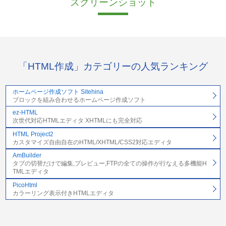
スクリーンショット
「HTML作成」カテゴリーの人気ランキング
ホームページ作成ソフト Sitehina
ブロックを組み合わせるホームページ作成ソフト
ez-HTML
次世代対応HTMLエディタ XHTMLにも完全対応
HTML Project2
カスタマイズ自由自在のHTML/XHTML/CSS2対応エディタ
AmBuilder
タブの切替だけで編集,プレビュー,FTPの全ての操作が行なえる多機能H
TMLエディタ
PicoHtml
カラーリング表示付きHTMLエディタ