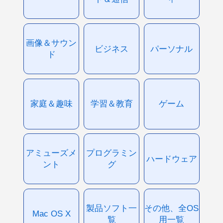
画像＆サウン
ビジネス
パーソナル
ド
家庭＆趣味
学習＆教育
ゲーム
アミューズメ
プログラミン
ハードウェア
ント
グ
製品ソフト一
その他、全OS
Mac OS X
覧
用一覧