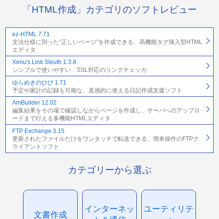
「HTML作成」カテゴリのソフトレビュー
ez-HTML 7.71
文法仕様に則った“正しいページ”を作成できる、高機能タグ挿入型HTML
エディタ
Xenu's Link Sleuth 1.3.8
シンプルで使いやすい、SSL対応のリンクチェッカ
ゆらめきのひび 1.71
予定や家計の記録も可能な、直感的に使える日記作成支援ソフト
AmBuilder 12.02
編集結果をその場で確認しながらページを作成し、サーバへのアップロ
ードまで行える多機能HTMLエディタ
FTP Exchange 3.15
更新されたファイルだけをワンタッチで転送できる、簡単操作のFTPク
ライアントソフト
カテゴリーから選ぶ
インターネッ
ユーティリテ
文書作成