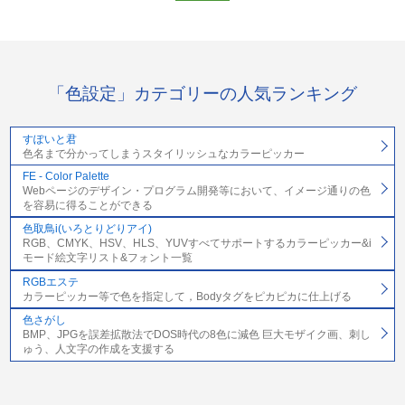
「色設定」カテゴリーの人気ランキング
すぽいと君
色名まで分かってしまうスタイリッシュなカラーピッカー
FE - Color Palette
Webページのデザイン・プログラム開発等において、イメージ通りの色
を容易に得ることができる
色取鳥i(いろとりどりアイ)
RGB、CMYK、HSV、HLS、YUVすべてサポートするカラーピッカー&i
モード絵文字リスト&フォント一覧
RGBエステ
カラーピッカー等で色を指定して，Bodyタグをピカピカに仕上げる
色さがし
BMP、JPGを誤差拡散法でDOS時代の8色に減色 巨大モザイク画、刺し
ゅう、人文字の作成を支援する