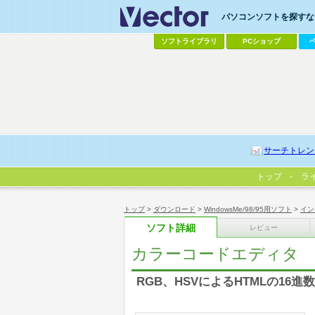
パソコンソフトを探すなら
ソフトライブラリ
PCショップ
サーチトレン
トップ
ラ
トップ
>
ダウンロード
>
WindowsMe/98/95用ソフト
>
イン
ソフト詳細
レビュー
カラーコードエディタ
RGB、HSVによるHTMLの16