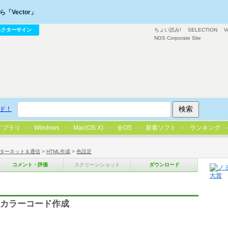
「Vector」
ベクターサイン
ちょい読み!
SELECTION
V
NGS Corporate Site
ド！
イブラリ
Windows
Mac(OS X)
全OS
新着ソフト
ランキング
ターネット＆通信
>
HTML作成
>
色設定
コメント・評価
スクリーンショット
ダウンロード
進数カラーコード作成