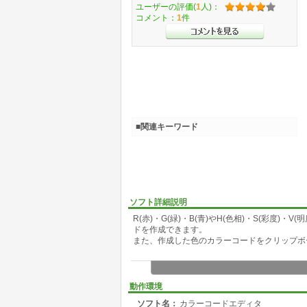
ユーザーの評価(
1
人)：
コメント：
1
件
■関連キーワード
ソフト詳細説明
R(赤)・G(緑)・B(青)やH(色相)・S(彩度)・V
ドを作成できます。
また、作成した色のカラーコードをクリップボ
動作環境
ソフト名：
カラーコードエディタ