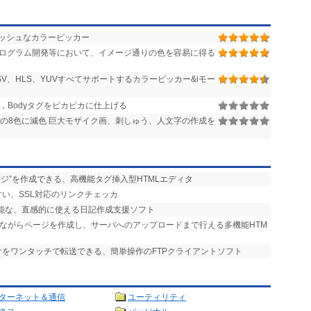
ッシュなカラーピッカー
プログラム開発等において、イメージ通りの色を容易に得る
HSV、HLS、YUVすべてサポートするカラーピッカー&iモー
Bodyタグをピカピカに仕上げる
時代の8色に減色 巨大モザイク画、刺しゅう、人文字の作成を
ージ”を作成できる、高機能タグ挿入型HTMLエディタ
すい、SSL対応のリンクチェッカ
可能な、直感的に使える日記作成支援ソフト
しながらページを作成し、サーバへのアップロードまで行える多機能HTM
けをワンタッチで転送できる、簡単操作のFTPクライアントソフト
ターネット＆通信
ユーティリティ