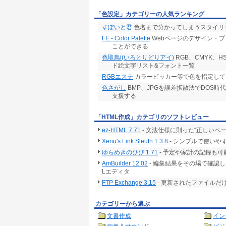
「色設定」カテゴリーの人気ランキング
すぽいと君
色名まで分かってしまうスタイリ
FE - Color Palette
Webページのデザイン・
ことができる
色取鳥i(いろとりどりアイ)
RGB、CMYK、
ド絵文字リスト&フォント一覧
RGBエステ
カラーピッカー等で色を指定して，
色さがし
BMP、JPGを誤差拡散法でDOS
支援する
「HTML作成」カテゴリのソフトレビュー
ez-HTML 7.71
- 文法仕様に則った“正しいペ
Xenu's Link Sleuth 1.3.8
- シンプルで使いや
ゆらめきのひび 1.71
- 予定や家計の記録も
AmBuilder 12.02
- 編集結果をその場で確認
Lエディタ
FTP Exchange 3.15
- 更新されたファイルだ
カテゴリーから選ぶ
文書作成
イン