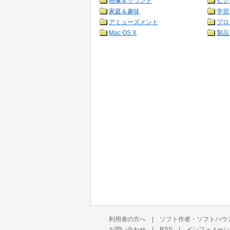
画像＆サウンド
ビジ
家庭＆趣味
学習
アミューズメント
プロ
Mac OS X
製品
利用者の方へ
|
ソフト作者・ソフトハウ
お問い合わせ
|
RSS
|
インフォメーシ