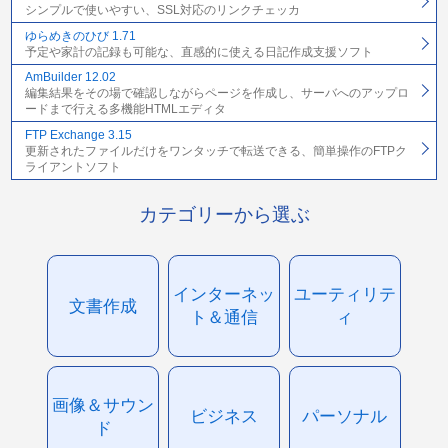
シンプルで使いやすい、SSL対応のリンクチェッカ
ゆらめきのひび 1.71
予定や家計の記録も可能な、直感的に使える日記作成支援ソフト
AmBuilder 12.02
編集結果をその場で確認しながらページを作成し、サーバへのアップロ
ードまで行える多機能HTMLエディタ
FTP Exchange 3.15
更新されたファイルだけをワンタッチで転送できる、簡単操作のFTPク
ライアントソフト
カテゴリーから選ぶ
インターネッ
ユーティリテ
文書作成
ト＆通信
ィ
画像＆サウン
ビジネス
パーソナル
ド