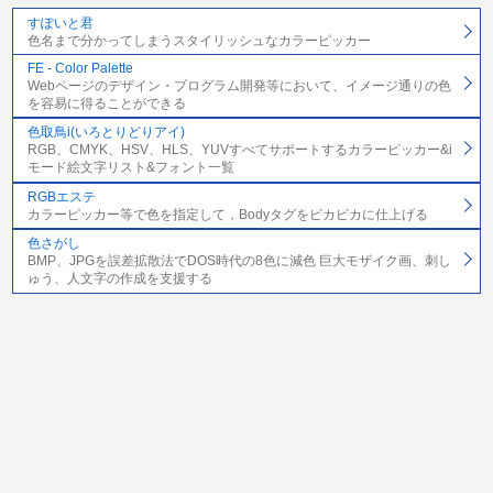
すぽいと君
色名まで分かってしまうスタイリッシュなカラーピッカー
FE - Color Palette
Webページのデザイン・プログラム開発等において、イメージ通りの色
を容易に得ることができる
色取鳥i(いろとりどりアイ)
RGB、CMYK、HSV、HLS、YUVすべてサポートするカラーピッカー&i
モード絵文字リスト&フォント一覧
RGBエステ
カラーピッカー等で色を指定して，Bodyタグをピカピカに仕上げる
色さがし
BMP、JPGを誤差拡散法でDOS時代の8色に減色 巨大モザイク画、刺し
ゅう、人文字の作成を支援する