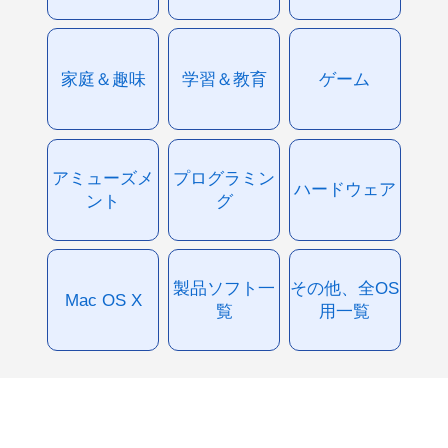
家庭＆趣味
学習＆教育
ゲーム
アミューズメ
プログラミン
ハードウェア
ント
グ
製品ソフト一
その他、全OS
Mac OS X
覧
用一覧