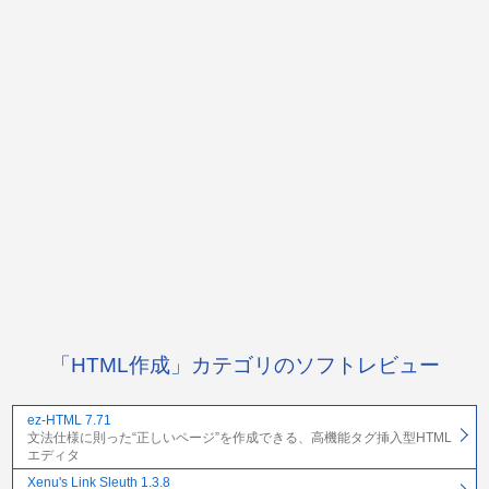
「HTML作成」カテゴリのソフトレビュー
ez-HTML 7.71
文法仕様に則った“正しいページ”を作成できる、高機能タグ挿入型HTML
エディタ
Xenu's Link Sleuth 1.3.8