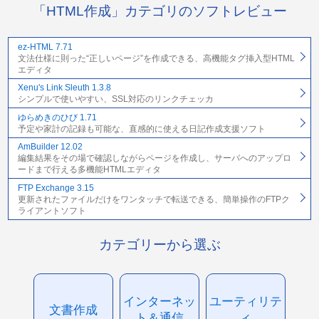
「HTML作成」カテゴリのソフトレビュー
ez-HTML 7.71
文法仕様に則った“正しいページ”を作成できる、高機能タグ挿入型HTML
エディタ
Xenu's Link Sleuth 1.3.8
シンプルで使いやすい、SSL対応のリンクチェッカ
ゆらめきのひび 1.71
予定や家計の記録も可能な、直感的に使える日記作成支援ソフト
AmBuilder 12.02
編集結果をその場で確認しながらページを作成し、サーバへのアップロ
ードまで行える多機能HTMLエディタ
FTP Exchange 3.15
更新されたファイルだけをワンタッチで転送できる、簡単操作のFTPク
ライアントソフト
カテゴリーから選ぶ
インターネッ
ユーティリテ
文書作成
ト＆通信
ィ