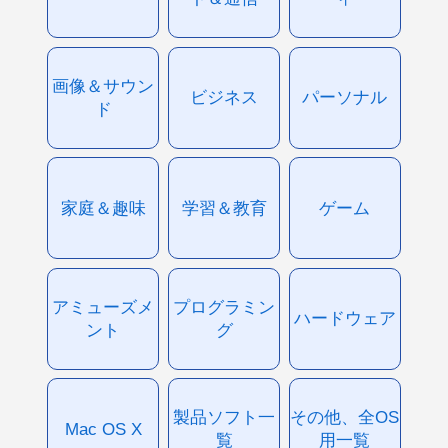
画像＆サウン
ビジネス
パーソナル
ド
家庭＆趣味
学習＆教育
ゲーム
アミューズメ
プログラミン
ハードウェア
ント
グ
製品ソフト一
その他、全OS
Mac OS X
覧
用一覧