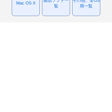
製品ソフト一
その他、全OS
Mac OS X
覧
用一覧