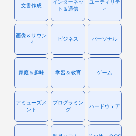
インターネッ
ユーティリテ
文書作成
ト＆通信
ィ
画像＆サウン
ビジネス
パーソナル
ド
家庭＆趣味
学習＆教育
ゲーム
アミューズメ
プログラミン
ハードウェア
ント
グ