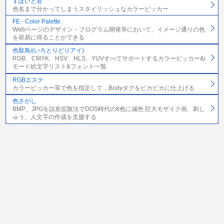
すぽいと君
色名まで分かってしまうスタイリッシュなカラーピッカー
FE - Color Palette
Webページのデザイン・プログラム開発等において、イメージ通りの色
を容易に得ることができる
色取鳥i(いろとりどりアイ)
RGB、CMYK、HSV、HLS、YUVすべてサポートするカラーピッカー&i
モード絵文字リスト&フォント一覧
RGBエステ
カラーピッカー等で色を指定して，Bodyタグをピカピカに仕上げる
色さがし
BMP、JPGを誤差拡散法でDOS時代の8色に減色 巨大モザイク画、刺し
ゅう、人文字の作成を支援する