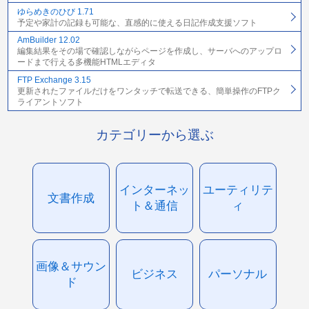
ゆらめきのひび 1.71
予定や家計の記録も可能な、直感的に使える日記作成支援ソフト
AmBuilder 12.02
編集結果をその場で確認しながらページを作成し、サーバへのアップロ
ードまで行える多機能HTMLエディタ
FTP Exchange 3.15
更新されたファイルだけをワンタッチで転送できる、簡単操作のFTPク
ライアントソフト
カテゴリーから選ぶ
インターネッ
ユーティリテ
文書作成
ト＆通信
ィ
画像＆サウン
ビジネス
パーソナル
ド