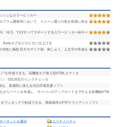
ッシュなカラーピッカー
プログラム開発等において、イメージ通りの色を容易に得る
HSV、HLS、YUVすべてサポートするカラーピッカー&iモー
Bodyタグをピカピカに仕上げる
時代の8色に減色 巨大モザイク画、刺しゅう、人文字の作成を
ージ”を作成できる、高機能タグ挿入型HTMLエディタ
すい、SSL対応のリンクチェッカ
可能な、直感的に使える日記作成支援ソフト
しながらページを作成し、サーバへのアップロードまで行える多機能HTM
けをワンタッチで転送できる、簡単操作のFTPクライアントソフト
ターネット＆通信
ユーティリティ