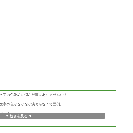
文字の色決めに悩んだ事はありませんか？
文字の色がなかなか決まらなくて面倒。
てしまいたい。
▼ 続きを見る ▼
合成して表示してみると、なんかぱっとしない。
で確認。色決めって意外と大変。そんなイライラを解消する為に作成し