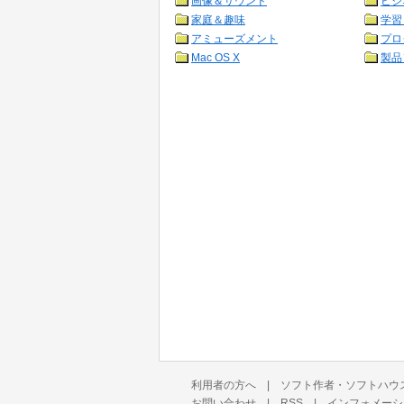
画像＆サウンド
ビジ
家庭＆趣味
学習
アミューズメント
プロ
Mac OS X
製品
利用者の方へ
|
ソフト作者・ソフトハウ
お問い合わせ
|
RSS
|
インフォメーシ