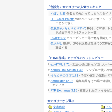
「色設定」カテゴリーの人気ランキング
すぽいと君
色名まで分かってしまうスタイリ
FE - Color Palette
Webページのデザイン・
ことができる
色取鳥i(いろとりどりアイ)
RGB、CMYK、
ド絵文字リスト&フォント一覧
RGBエステ
カラーピッカー等で色を指定して，
色さがし
BMP、JPGを誤差拡散法でDOS
支援する
「HTML作成」カテゴリのソフトレビュー
ez-HTML 7.71
- 文法仕様に則った“正しいペ
Xenu's Link Sleuth 1.3.8
- シンプルで使いや
ゆらめきのひび 1.71
- 予定や家計の記録も
AmBuilder 12.02
- 編集結果をその場で確認
Lエディタ
FTP Exchange 3.15
- 更新されたファイルだ
カテゴリーから選ぶ
文書作成
イン