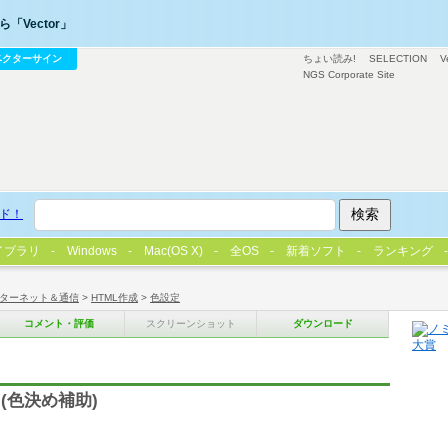
「Vector」
ベクターサイン
ちょい読み!
SELECTION
V
NGS Corporate Site
ド！
イブラリ
Windows
Mac(OS X)
全OS
新着ソフト
ランキング
ターネット＆通信
>
HTML作成
>
色設定
コメント・評価
スクリーンショット
ダウンロード
(色決め補助)