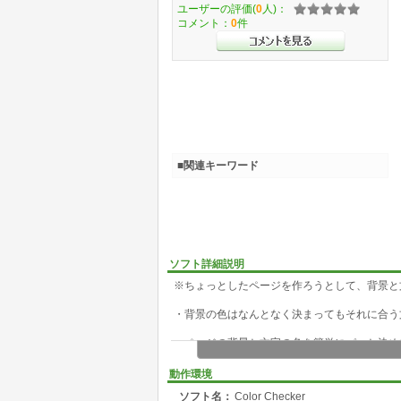
ユーザーの評価(
0
人)：
コメント：
0
件
■関連キーワード
ソフト詳細説明
※ちょっとしたページを作ろうとして、背景と
・背景の色はなんとなく決まってもそれに合う
・ページの背景と文字の色を簡単にパッと決め
・色を決めてみたけれど、実際に背景と文字を
動作環境
ソフト名：
Color Checker
・エディタでＨＴＭＬを編集していてブラウザ