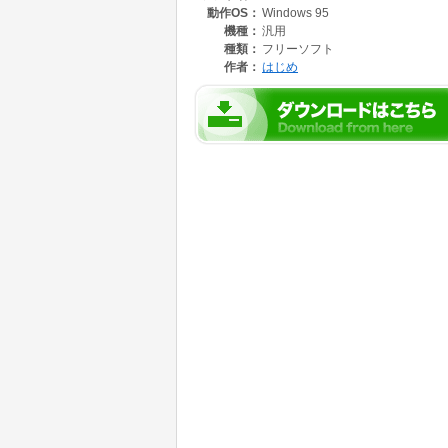
動作OS：
Windows 95
たソフトです。ＨＴＭＬ作成のアクセサリーと
機種：
汎用
種類：
フリーソフト
作者：
はじめ