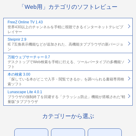
「Web用」カテゴリのソフトレビュー
FreeZ Online TV 1.43
世界430以上のチャンネルを手軽に視聴できるインターネットテレビプ
レイヤー
Sleipnir 2.9
IE 7互換表示機能などが追加された、高機能タブブラウザの新バージョ
ン
万能ウェブサーチャー 0.7
デスクトップでWeb検索を手軽に行える、ツールバータイプの多機能ソ
フト
本の検索 3.00
「探している本がどこで入手・閲覧できるか」を調べられる書籍専用検
索ソフト
Lunascape Lite 4.0.1
ブラウザの強制終了を回避する「クラッシュ防止」機能が搭載された“軽
量版”タブブラウザ
カテゴリーから選ぶ