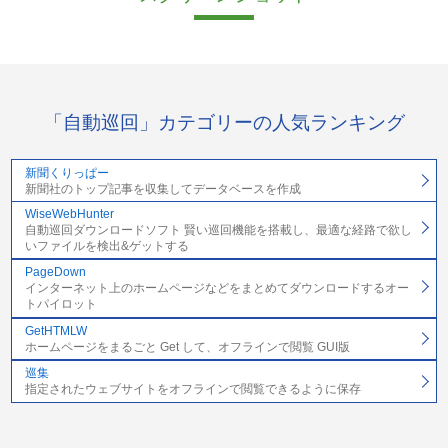
「自動巡回」カテゴリーの人気ランキング
新聞くりっぱー
新聞社のトップ記事を収集してデータベースを作成
WiseWebHunter
自動巡回ダウンロードソフト 賢い巡回機能を搭載し、最適な経路で欲し
いファイルを検出&ゲットする
PageDown
インターネット上のホームページなどをまとめてダウンロードするオー
トパイロット
GetHTMLW
ホームページをまるごと Get して、オフラインで閲覧 GUI版
巡集
指定されたウェブサイトをオフラインで閲覧できるように保存