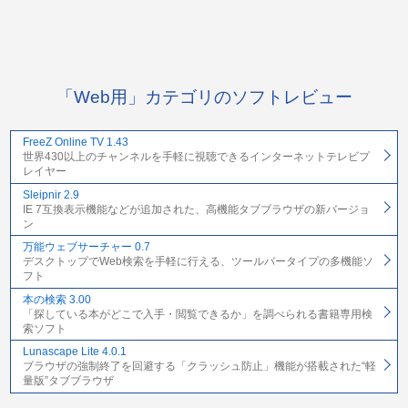
「Web用」カテゴリのソフトレビュー
FreeZ Online TV 1.43
世界430以上のチャンネルを手軽に視聴できるインターネットテレビプ
レイヤー
Sleipnir 2.9
IE 7互換表示機能などが追加された、高機能タブブラウザの新バージョ
ン
万能ウェブサーチャー 0.7
デスクトップでWeb検索を手軽に行える、ツールバータイプの多機能ソ
フト
本の検索 3.00
「探している本がどこで入手・閲覧できるか」を調べられる書籍専用検
索ソフト
Lunascape Lite 4.0.1
ブラウザの強制終了を回避する「クラッシュ防止」機能が搭載された“軽
量版”タブブラウザ