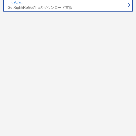
ListMaker
GetRight/ReGet/Iriaのダウンロード支援