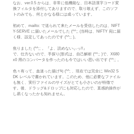
なお、ver.0.5 からは、非常に低機能な、日本語漢字コード変
換フィルタを添付してありますので、取り敢えず、このソフ
トのみでも、何とかなる様には成っています。
初めて、mailto: で送られて来たメールを受信したのは、NIFT
Y-SERVE に届いたメールでした (^^;; (当時は、NIFTY 宛に届
く様、設定してあったのです (^^;; )。
焦りました (^^;; 。『よ、読めないぃっ!!』
で、仕方ないので、手探り(形式は、自己解析 (^^;; )で、X680
x0 用のコンバータを作ったのも今ではいい思い出です (^^;; 。
色々有って、血迷った揚げ句 (^^; 、現在では完全に Win32 S
DK レベルで書かれています。このため、他に必要なファイル
も無く、実行ファイルのサイズがとても小さいのが特徴で
す。後、ドラッグ&ドロップにも対応したので、直感的操作が
し易くなったかも知れません。