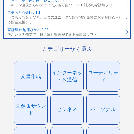
ニャーニャー家計簿「ねこのて」 2.1
スキャン画像からのデータ入力も可能な、OCR対応の家計簿ソフト
プチっと貯金Pro 1.1
「つもり貯金」など、五つのユニークな貯金法で気軽にお金を貯められ
る貯金支援ソフト
家計簿,出納簿ひかる 8.98
少ない入力作業で手軽に家計管理ができる家計簿ソフト
カテゴリーから選ぶ
インターネッ
ユーティリテ
文書作成
ト＆通信
ィ
画像＆サウン
ビジネス
パーソナル
ド