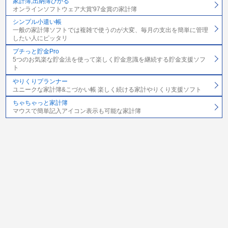
家計簿,出納簿ひかる
オンラインソフトウェア大賞'97金賞の家計簿
シンプル小遣い帳
一般の家計簿ソフトでは複雑で使うのが大変、毎月の支出を簡単に管理
したい人にピッタリ
プチっと貯金Pro
5つのお気楽な貯金法を使って楽しく貯金意識を継続する貯金支援ソフ
ト
やりくりプランナー
ユニークな家計簿&こづかい帳 楽しく続ける家計やりくり支援ソフト
ちゃちゃっと家計簿
マウスで簡単記入アイコン表示も可能な家計簿