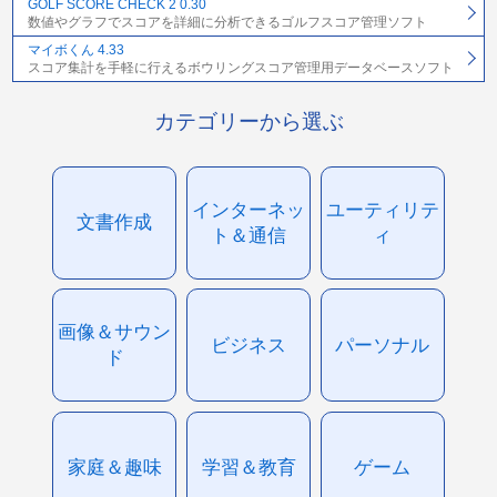
GOLF SCORE CHECK 2 0.30
数値やグラフでスコアを詳細に分析できるゴルフスコア管理ソフト
マイボくん 4.33
スコア集計を手軽に行えるボウリングスコア管理用データベースソフト
カテゴリーから選ぶ
インターネッ
ユーティリテ
文書作成
ト＆通信
ィ
画像＆サウン
ビジネス
パーソナル
ド
家庭＆趣味
学習＆教育
ゲーム