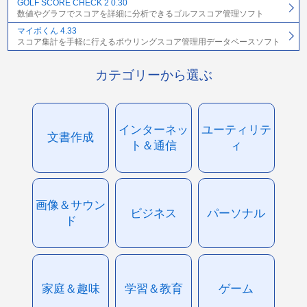
GOLF SCORE CHECK 2 0.30
数値やグラフでスコアを詳細に分析できるゴルフスコア管理ソフト
マイボくん 4.33
スコア集計を手軽に行えるボウリングスコア管理用データベースソフト
カテゴリーから選ぶ
インターネッ
ユーティリテ
文書作成
ト＆通信
ィ
画像＆サウン
ビジネス
パーソナル
ド
家庭＆趣味
学習＆教育
ゲーム