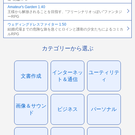
Amateur's Garden 1.40
王様から解放されることを目指す、“フリーシナリオっぽい”ファンタジ
ーRPG
ウェディングドレスファイター 1.50
結婚式場までの危険な旅を急ぐヒロインと護衛の少女たちによるコミカ
ルRPG
カテゴリーから選ぶ
インターネッ
ユーティリテ
文書作成
ト＆通信
ィ
画像＆サウン
ビジネス
パーソナル
ド