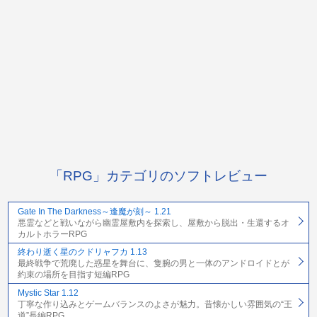
「RPG」カテゴリのソフトレビュー
Gate In The Darkness～逢魔が刻～ 1.21
悪霊などと戦いながら幽霊屋敷内を探索し、屋敷から脱出・生還するオ
カルトホラーRPG
終わり逝く星のクドリャフカ 1.13
最終戦争で荒廃した惑星を舞台に、隻腕の男と一体のアンドロイドとが
約束の場所を目指す短編RPG
Mystic Star 1.12
丁寧な作り込みとゲームバランスのよさが魅力。昔懐かしい雰囲気の“王
道”長編RPG