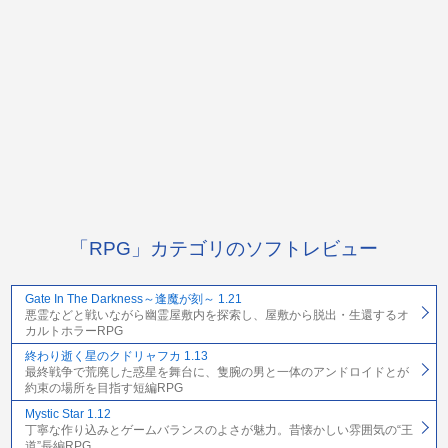
「RPG」カテゴリのソフトレビュー
Gate In The Darkness～逢魔が刻～ 1.21
悪霊などと戦いながら幽霊屋敷内を探索し、屋敷から脱出・生還するオ
カルトホラーRPG
終わり逝く星のクドリャフカ 1.13
最終戦争で荒廃した惑星を舞台に、隻腕の男と一体のアンドロイドとが
約束の場所を目指す短編RPG
Mystic Star 1.12
丁寧な作り込みとゲームバランスのよさが魅力。昔懐かしい雰囲気の“王
道”長編RPG