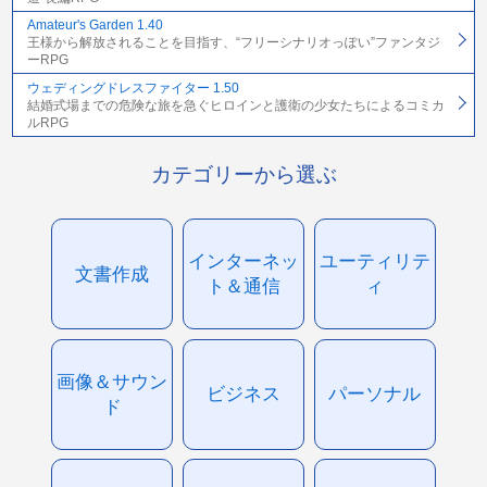
Amateur's Garden 1.40
王様から解放されることを目指す、“フリーシナリオっぽい”ファンタジ
ーRPG
ウェディングドレスファイター 1.50
結婚式場までの危険な旅を急ぐヒロインと護衛の少女たちによるコミカ
ルRPG
カテゴリーから選ぶ
インターネッ
ユーティリテ
文書作成
ト＆通信
ィ
画像＆サウン
ビジネス
パーソナル
ド