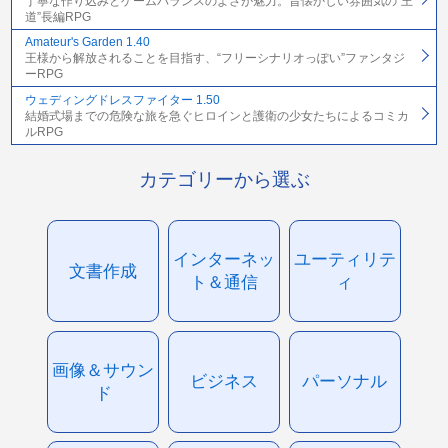
丁寧な作り込みとゲームバランスのよさが魅力。昔懐かしい雰囲気の“王
道”長編RPG
Amateur's Garden 1.40
王様から解放されることを目指す、“フリーシナリオっぽい”ファンタジ
ーRPG
ウェディングドレスファイター 1.50
結婚式場までの危険な旅を急ぐヒロインと護衛の少女たちによるコミカ
ルRPG
カテゴリーから選ぶ
インターネッ
ユーティリテ
文書作成
ト＆通信
ィ
画像＆サウン
ビジネス
パーソナル
ド