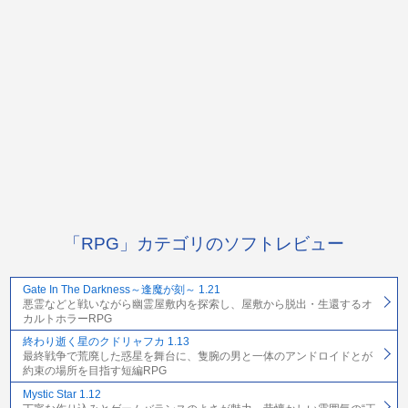
「RPG」カテゴリのソフトレビュー
Gate In The Darkness～逢魔が刻～ 1.21
悪霊などと戦いながら幽霊屋敷内を探索し、屋敷から脱出・生還するオ
カルトホラーRPG
終わり逝く星のクドリャフカ 1.13
最終戦争で荒廃した惑星を舞台に、隻腕の男と一体のアンドロイドとが
約束の場所を目指す短編RPG
Mystic Star 1.12