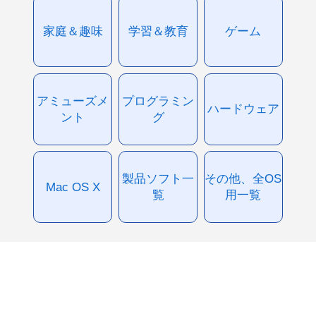
家庭＆趣味
学習＆教育
ゲーム
アミューズメ
プログラミン
ハードウェア
ント
グ
製品ソフト一
その他、全OS
Mac OS X
覧
用一覧