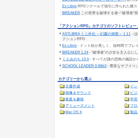
Ex Libris
RPGツクールで強引に作られた横ス
BREAKER
この世界を破壊する者─“破壊者”
「アクションRPG」カテゴリのソフトレビュー
ASTLIBRA ミニ外伝 ～幻霧の洞窟～ 1.11
- 
クションRPG
Ex Libris
- ドット絵が美しく、短時間でプレ
BREAKER 1.24
- “破壊者”の少女を主人公に
くえみのち 10.0
- すべてが謎の恐怖の施設か
SCHOOL LEADER 0.98b3
- 豊富なサブイ
カテゴリーから選ぶ
文書作成
イン
画像＆サウンド
ビジ
家庭＆趣味
学習
アミューズメント
プロ
Mac OS X
製品