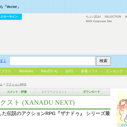
「Vector」
ベクターサイン
ちょい読み!
SELECTION
V
NGS Corporate Site
ド！
イブラリ
Windows
Mac(OS X)
全OS
新着ソフト
ランキング
ム
>
アクションRPG
コメント・評価
スクリーンショット
ダウンロード
スト (XANADU NEXT)
した伝説のアクションRPG『ザナドゥ』 シリーズ最