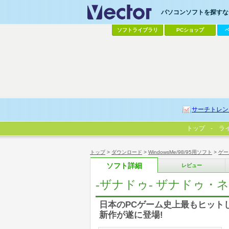
パソコンソフトを探すなら
ソフトライブラリ
PCショップ
サーチトレン
トップ
ラ
トップ
>
ダウンロード
>
WindowsMe/98/95用ソフト
>
ゲー
ソフト詳細
レビュー
-ザナドゥ- ザナドゥ・ネク
日本のPCゲーム史上最もヒット
新作が遂に登場!