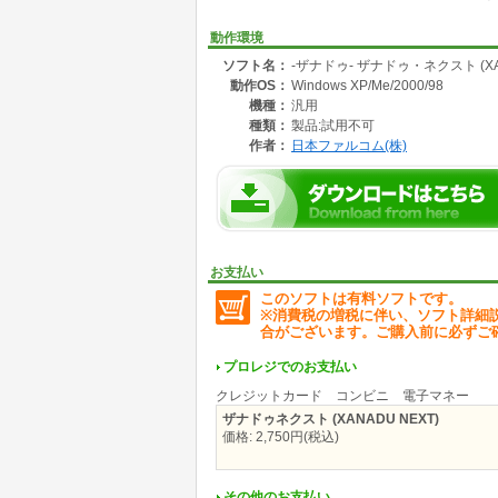
■作り込まれた世界観
動作環境
ゴブリン、サラマンダー、アンデッド…全ての
ソフト名：
-ザナドゥ- ザナドゥ・ネクスト (XAN
ーと戦うことでイメージが広がり、「ザナドゥ
動作OS：
Windows XP/Me/2000/98
また、捜索で得た遺物から得た情報をつなぎ合
ドゥ・ネクスト」にはあります。
機種：
汎用
種類：
製品:試用不可
■美しいグラフィックが生み出す重厚な世界
作者：
日本ファルコム(株)
「ザナドゥ」のシリアスで重厚な世界観を完全
肌に焼け付く溶岩の熱気…
美しく描かれたダンジョンがプレイヤーを冒険
また、イベントシーンはゲームからシームレス
より深く表現します。
■無限に広がる冒険の世界
お支払い
隠されたアイテムを求め、ダンジョンの奥深く
このソフトは有料ソフトです。
す。レアな武器からはレアなスキルが習得でき
※消費税の増税に伴い、ソフト詳細
ガーディアンレベルや武器の熟練度を極めるな
合がございます。ご購入前に必ずご
プロレジでのお支払い
クレジットカード コンビニ 電子マネー
ザナドゥネクスト (XANADU NEXT)
価格: 2,750円(税込)
その他のお支払い