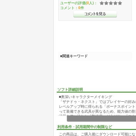
ユーザーの評価(
0
人)：
コメント：
0
件
■関連キーワード
ソフト詳細説明
■奥深いキャラクターメイキング
「ザナドゥ・ネクスト」ではプレイヤーの好み
レベルアップ時に得られる「ボーナスポイント
って装備できる武具が異なるため、能力値の割
武器を使い込むと「熟練度」が上がり、「スキ
えることができます。
冒険で多くの武器を手に入れれば使用できるス
利用条件・試用期間中の制限など
魔法を習得することができます。
この商品は、ご購入後にダウンロード可能にな
また、強力でレアな呪文書はダンジョンの奥深