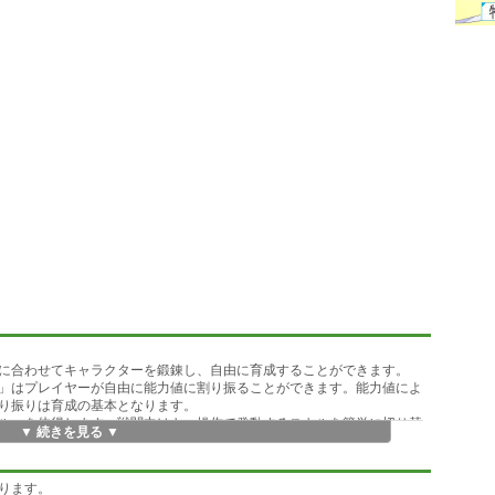
に合わせてキャラクターを鍛錬し、自由に育成することができます。
」はプレイヤーが自由に能力値に割り振ることができます。能力値によ
り振りは育成の基本となります。
ル」を体得します。戦闘中はキー操作で発動するスキルを簡単に切り替
▼ 続きを見る ▼
キルも増え、戦術が広がります。道具屋で手に入る「呪文書」を使うと
ります。
くへの探索に挑んだ勇気ある冒険者のみが手にすることができます。