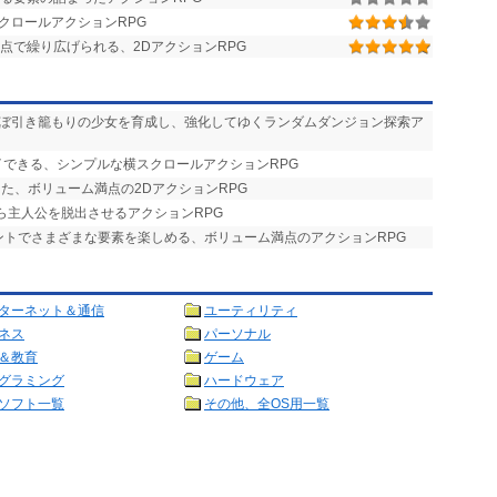
クロールアクションRPG
視点で繰り広げられる、2DアクションRPG
ほぼ引き籠もりの少女を育成し、強化してゆくランダムダンジョン探索ア
イできる、シンプルな横スクロールアクションRPG
した、ボリューム満点の2DアクションRPG
ら主人公を脱出させるアクションRPG
ベントでさまざまな要素を楽しめる、ボリューム満点のアクションRPG
ターネット＆通信
ユーティリティ
ネス
パーソナル
＆教育
ゲーム
グラミング
ハードウェア
ソフト一覧
その他、全OS用一覧