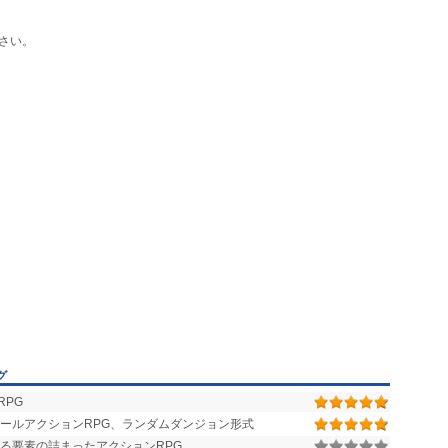
さい。
グ
PG
ールアクションRPG、ランダムダンジョン形式
る要素の詰まったアクションRPG