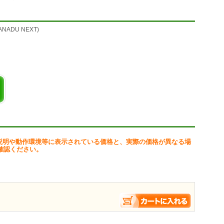
モンスターには緻密な設定を元に作り出されています。多くのモンスタ
ADU NEXT)
」の奥深さを体感できます。
わせ、謎を解く。プレイヤー自らが行動し、発見するよろこびが「ザナ
3Dで表現。地下迷宮に揺らめく灯火、迷いの森のうっそうとした木々、
の世界へと引き込んでいきます。
に展開し、自在なカメラワークでの演出によって「ザナドゥ」の世界を
を探索しよう。難解なギミックを解いた先には宝箱が用意されていま
る!
説明や動作環境等に表示されている価格と、実際の価格が異なる場
ど、やり込み要素がたくさんあります。
確認ください。