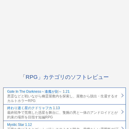
「RPG」カテゴリのソフトレビュー
Gate In The Darkness～逢魔が刻～ 1.21
悪霊などと戦いながら幽霊屋敷内を探索し、屋敷から脱出・生還するオ
カルトホラーRPG
終わり逝く星のクドリャフカ 1.13
最終戦争で荒廃した惑星を舞台に、隻腕の男と一体のアンドロイドとが
約束の場所を目指す短編RPG
Mystic Star 1.12