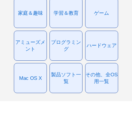
家庭＆趣味
学習＆教育
ゲーム
アミューズメ
プログラミン
ハードウェア
ント
グ
製品ソフト一
その他、全OS
Mac OS X
覧
用一覧