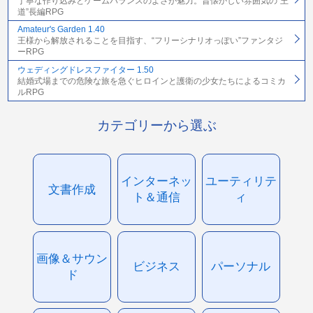
丁寧な作り込みとゲームバランスのよさが魅力。昔懐かしい雰囲気の“王
道”長編RPG
Amateur's Garden 1.40
王様から解放されることを目指す、“フリーシナリオっぽい”ファンタジ
ーRPG
ウェディングドレスファイター 1.50
結婚式場までの危険な旅を急ぐヒロインと護衛の少女たちによるコミカ
ルRPG
カテゴリーから選ぶ
インターネッ
ユーティリテ
文書作成
ト＆通信
ィ
画像＆サウン
ビジネス
パーソナル
ド