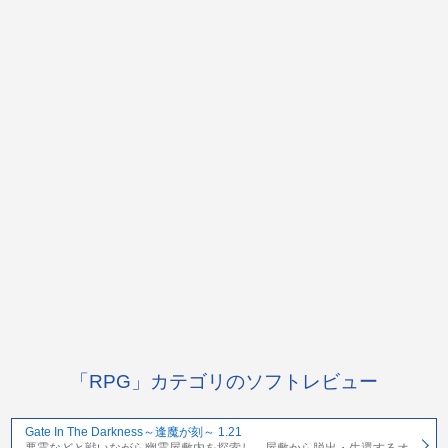
「RPG」カテゴリのソフトレビュー
Gate In The Darkness～逢魔が刻～ 1.21
悪霊などと戦いながら幽霊屋敷内を探索し、屋敷から脱出・生還するオ