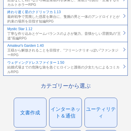
カルトホラーRPG
終わり逝く星のクドリャフカ 1.13
最終戦争で荒廃した惑星を舞台に、隻腕の男と一体のアンドロイドとが
約束の場所を目指す短編RPG
Mystic Star 1.12
丁寧な作り込みとゲームバランスのよさが魅力。昔懐かしい雰囲気の“王
道”長編RPG
Amateur's Garden 1.40
王様から解放されることを目指す、“フリーシナリオっぽい”ファンタジ
ーRPG
ウェディングドレスファイター 1.50
結婚式場までの危険な旅を急ぐヒロインと護衛の少女たちによるコミカ
ルRPG
カテゴリーから選ぶ
インターネッ
ユーティリテ
文書作成
ト＆通信
ィ