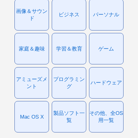
画像＆サウン
ビジネス
パーソナル
ド
家庭＆趣味
学習＆教育
ゲーム
アミューズメ
プログラミン
ハードウェア
ント
グ
製品ソフト一
その他、全OS
Mac OS X
覧
用一覧