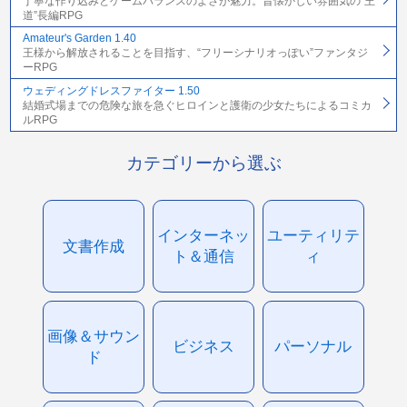
丁寧な作り込みとゲームバランスのよさが魅力。昔懐かしい雰囲気の“王
道”長編RPG
Amateur's Garden 1.40
王様から解放されることを目指す、“フリーシナリオっぽい”ファンタジ
ーRPG
ウェディングドレスファイター 1.50
結婚式場までの危険な旅を急ぐヒロインと護衛の少女たちによるコミカ
ルRPG
カテゴリーから選ぶ
インターネッ
ユーティリテ
文書作成
ト＆通信
ィ
画像＆サウン
ビジネス
パーソナル
ド