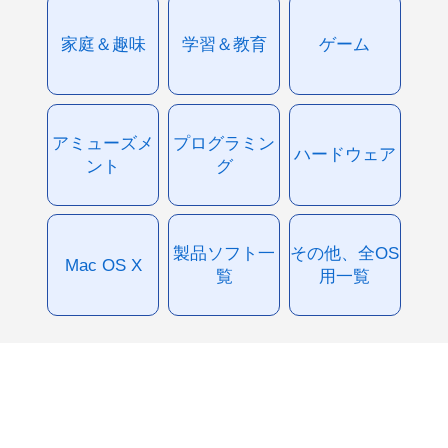
家庭＆趣味
学習＆教育
ゲーム
アミューズメ
プログラミン
ハードウェア
ント
グ
製品ソフト一
その他、全OS
Mac OS X
覧
用一覧