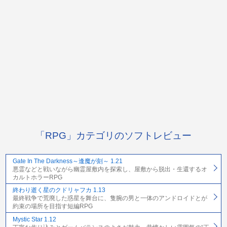
「RPG」カテゴリのソフトレビュー
Gate In The Darkness～逢魔が刻～ 1.21
悪霊などと戦いながら幽霊屋敷内を探索し、屋敷から脱出・生還するオ
カルトホラーRPG
終わり逝く星のクドリャフカ 1.13
最終戦争で荒廃した惑星を舞台に、隻腕の男と一体のアンドロイドとが
約束の場所を目指す短編RPG
Mystic Star 1.12