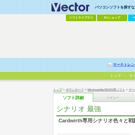
パソコンソフトを探すなら
ソフトライブラリ
PCショップ
サーチトレン
トップ
ラ
トップ
>
ダウンロード
>
WindowsMe/98/95用ソフト
>
ゲー
ソフト詳細
レビュー
シナリオ 最強
Cardwirth専用シナリオ色々と