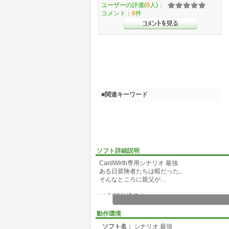
ユーザーの評価(
0
人)：
コメント：
0
件
■関連キーワード
ソフト詳細説明
CardWirth専用シナリオ 最強
ある日冒険者たちは暇だった。
そんなところに親父が…
ver1.28仕様です。
動作環境
ソフト名：
シナリオ 最強