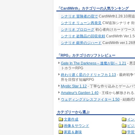
「CardWirth」カテゴリーの人気ランキング
シナリオ 冒険者の宿で
CardWirth1.28.1
シナリオ リューン再発見
CW追加シナリオ 
シナリオ プロローグ
初心者向けカードワース
シナリオ 盗難品の回収依頼
CardWirth Ve
シナリオ 銀斧のジハード
CardWirth ver
「RPG」カテゴリのソフトレビュー
Gate In The Darkness～逢魔が刻～ 1.21
- 
トホラーRPG
終わり逝く星のクドリャフカ 1.13
- 最終戦
所を目指す短編RPG
Mystic Star 1.12
- 丁寧な作り込みとゲームバ
Amateur's Garden 1.40
- 王様から解放される
ウェディングドレスファイター 1.50
- 結婚
カテゴリーから選ぶ
文書作成
イン
画像＆サウンド
ビジ
家庭＆趣味
学習