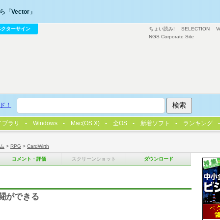
「Vector」
ベクターサイン
ちょい読み!
SELECTION
V
NGS Corporate Site
ド！
イブラリ
Windows
Mac(OS X)
全OS
新着ソフト
ランキング
ム
>
RPG
>
CardWirth
コメント・評価
スクリーンショット
ダウンロード
戦闘ができる