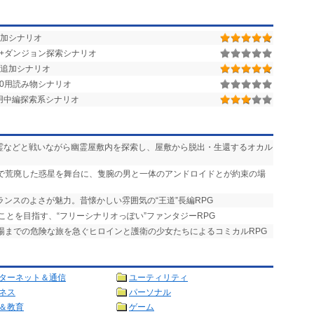
0用追加シナリオ
街+ダンジョン探索シナリオ
追加シナリオ
r.1.50用読み物シナリオ
.1.28用中編探索系シナリオ
悪霊などと戦いながら幽霊屋敷内を探索し、屋敷から脱出・生還するオカル
争で荒廃した惑星を舞台に、隻腕の男と一体のアンドロイドとが約束の場
ランスのよさが魅力。昔懐かしい雰囲気の“王道”長編RPG
ことを目指す、“フリーシナリオっぽい”ファンタジーRPG
式場までの危険な旅を急ぐヒロインと護衛の少女たちによるコミカルRPG
ターネット＆通信
ユーティリティ
ネス
パーソナル
＆教育
ゲーム