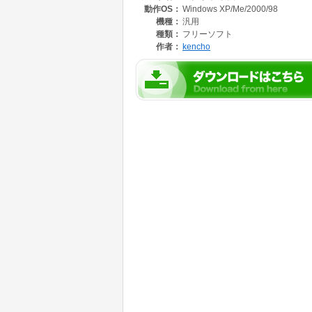
動作OS：
Windows XP/Me/2000/98
機種：
汎用
種類：
フリーソフト
作者：
kencho