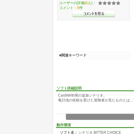
ユーザーの評価(
0
人)：
コメント：
0
件
■関連キーワード
ソフト詳細説明
CardWirth用の追加シナリオ。
竜討伐の依頼を受けた冒険者が見たものとは…
動作環境
ソフト名：
シナリオ BITTER CHOICE