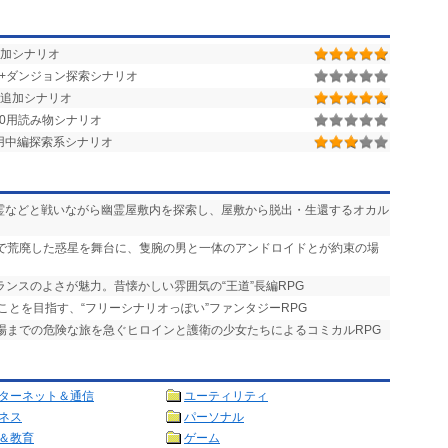
0用追加シナリオ
街+ダンジョン探索シナリオ
追加シナリオ
r.1.50用読み物シナリオ
.1.28用中編探索系シナリオ
悪霊などと戦いながら幽霊屋敷内を探索し、屋敷から脱出・生還するオカル
争で荒廃した惑星を舞台に、隻腕の男と一体のアンドロイドとが約束の場
ランスのよさが魅力。昔懐かしい雰囲気の“王道”長編RPG
ことを目指す、“フリーシナリオっぽい”ファンタジーRPG
式場までの危険な旅を急ぐヒロインと護衛の少女たちによるコミカルRPG
ターネット＆通信
ユーティリティ
ネス
パーソナル
＆教育
ゲーム