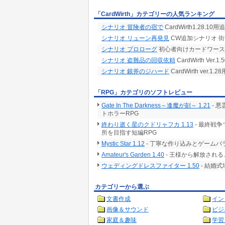
「CardWirth」カテゴリーの人気ランキング
シナリオ 冒険者の宿で
CardWirth1.28.1
シナリオ リューン再発見
CW追加シナリオ 
シナリオ プロローグ
初心者向けカードワース
シナリオ 盗難品の回収依頼
CardWirth Ve
シナリオ 銀斧のジハード
CardWirth ver
「RPG」カテゴリのソフトレビュー
Gate In The Darkness～逢魔が刻～ 1.21
- 
トホラーRPG
終わり逝く星のクドリャフカ 1.13
- 最終戦
所を目指す短編RPG
Mystic Star 1.12
- 丁寧な作り込みとゲームバ
Amateur's Garden 1.40
- 王様から解放される
ウェディングドレスファイター 1.50
- 結婚
カテゴリーから選ぶ
文書作成
イン
画像＆サウンド
ビジ
家庭＆趣味
学習