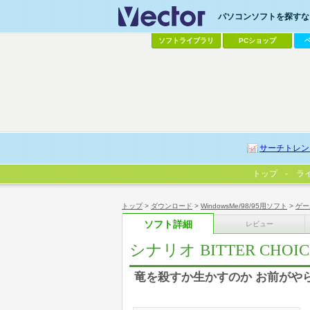
パソコンソフトを探すなら
ソフトライブラリ
PCショップ
サーチトレン
トップ
ラ
トップ
>
ダウンロード
>
WindowsMe/98/95用ソフト
>
ゲー
ソフト詳細
レビュー
シナリオ BITTER CHOIC
竜を殺すか生かすのか お前がや