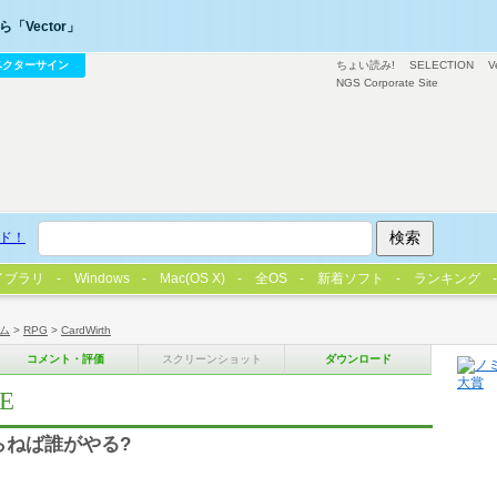
「Vector」
ベクターサイン
ちょい読み!
SELECTION
V
NGS Corporate Site
ド！
イブラリ
Windows
Mac(OS X)
全OS
新着ソフト
ランキング
ム
>
RPG
>
CardWirth
コメント・評価
スクリーンショット
ダウンロード
E
らねば誰がやる?