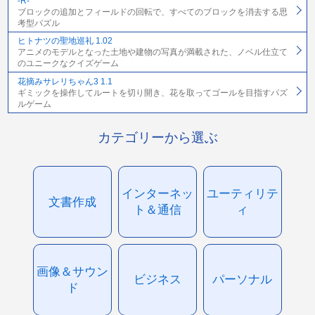
-R-
ブロックの追加とフィールドの回転で、すべてのブロックを消去する思
考型パズル
ヒトナツの聖地巡礼 1.02
アニメのモデルとなった土地や建物の写真が満載された、ノベル仕立て
のユニークなクイズゲーム
花摘みサレリちゃん3 1.1
ギミックを操作してルートを切り開き、花を取ってゴールを目指すパズ
ルゲーム
カテゴリーから選ぶ
インターネッ
ユーティリテ
文書作成
ト＆通信
ィ
画像＆サウン
ビジネス
パーソナル
ド