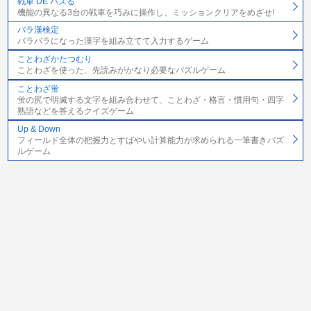
戦車 DE パズる
機能の異なる3台の戦車を巧みに操作し、ミッションクリアをめざせ!
バラ漢検定
バラバラになった漢字を組み立てて入力するゲーム
ことわざかたつむり
ことわざを使った、先読みがかなり必要なパズルゲーム
ことわざ蛍
蛍の尻で明滅する文字を組み合わせて、ことわざ・格言・慣用句・四字
熟語などを答えるクイズゲーム
Up & Down
フィールド全体の把握力とすばやい計算能力が求められる一筆書きパズ
ルゲーム