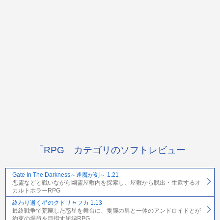
「RPG」カテゴリのソフトレビュー
Gate In The Darkness～逢魔が刻～ 1.21
悪霊などと戦いながら幽霊屋敷内を探索し、屋敷から脱出・生還するオ
カルトホラーRPG
終わり逝く星のクドリャフカ 1.13
最終戦争で荒廃した惑星を舞台に、隻腕の男と一体のアンドロイドとが
約束の場所を目指す短編RPG