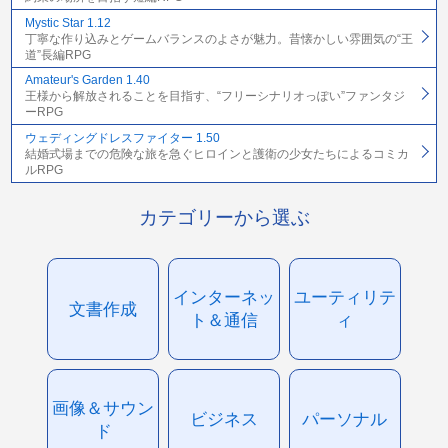
Mystic Star 1.12
丁寧な作り込みとゲームバランスのよさが魅力。昔懐かしい雰囲気の“王
道”長編RPG
Amateur's Garden 1.40
王様から解放されることを目指す、“フリーシナリオっぽい”ファンタジ
ーRPG
ウェディングドレスファイター 1.50
結婚式場までの危険な旅を急ぐヒロインと護衛の少女たちによるコミカ
ルRPG
カテゴリーから選ぶ
インターネッ
ユーティリテ
文書作成
ト＆通信
ィ
画像＆サウン
ビジネス
パーソナル
ド