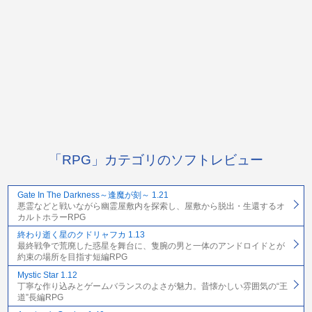
「RPG」カテゴリのソフトレビュー
Gate In The Darkness～逢魔が刻～ 1.21
悪霊などと戦いながら幽霊屋敷内を探索し、屋敷から脱出・生還するオ
カルトホラーRPG
終わり逝く星のクドリャフカ 1.13
最終戦争で荒廃した惑星を舞台に、隻腕の男と一体のアンドロイドとが
約束の場所を目指す短編RPG
Mystic Star 1.12
丁寧な作り込みとゲームバランスのよさが魅力。昔懐かしい雰囲気の“王
道”長編RPG