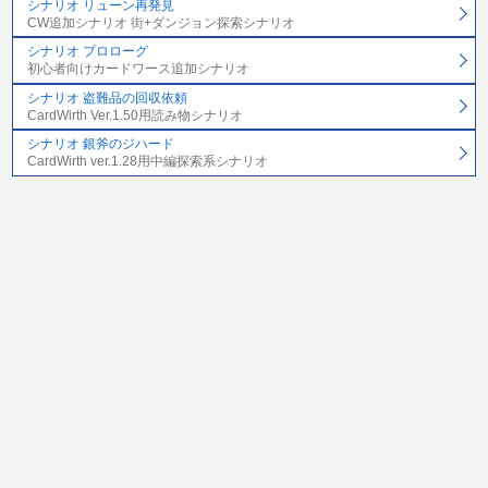
シナリオ リューン再発見
CW追加シナリオ 街+ダンジョン探索シナリオ
シナリオ プロローグ
初心者向けカードワース追加シナリオ
シナリオ 盗難品の回収依頼
CardWirth Ver.1.50用読み物シナリオ
シナリオ 銀斧のジハード
CardWirth ver.1.28用中編探索系シナリオ