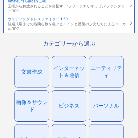
Amateur's Garden 1.40
王様から解放されることを目指す、“フリーシナリオっぽい”ファンタジ
ーRPG
ウェディングドレスファイター 1.50
結婚式場までの危険な旅を急ぐヒロインと護衛の少女たちによるコミカ
ルRPG
カテゴリーから選ぶ
インターネッ
ユーティリテ
文書作成
ト＆通信
ィ
画像＆サウン
ビジネス
パーソナル
ド