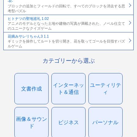
-R-
ブロックの追加とフィールドの回転で、すべてのブロックを消去する思
考型パズル
ヒトナツの聖地巡礼 1.02
アニメのモデルとなった土地や建物の写真が満載された、ノベル仕立て
のユニークなクイズゲーム
花摘みサレリちゃん3 1.1
ギミックを操作してルートを切り開き、花を取ってゴールを目指すパズ
ルゲーム
カテゴリーから選ぶ
インターネッ
ユーティリテ
文書作成
ト＆通信
ィ
画像＆サウン
ビジネス
パーソナル
ド