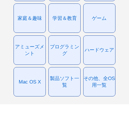
家庭＆趣味
学習＆教育
ゲーム
アミューズメ
プログラミン
ハードウェア
ント
グ
製品ソフト一
その他、全OS
Mac OS X
覧
用一覧