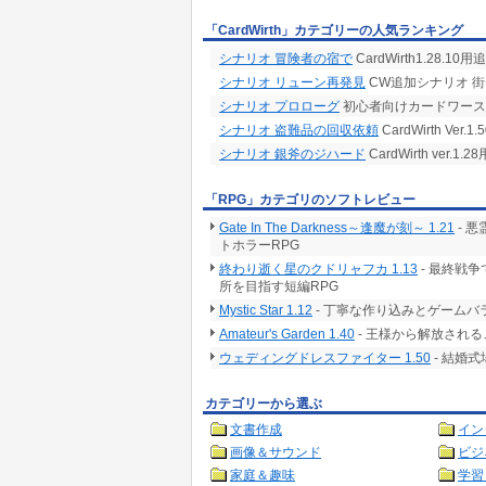
「CardWirth」カテゴリーの人気ランキング
シナリオ 冒険者の宿で
CardWirth1.28.1
シナリオ リューン再発見
CW追加シナリオ 
シナリオ プロローグ
初心者向けカードワース
シナリオ 盗難品の回収依頼
CardWirth Ve
シナリオ 銀斧のジハード
CardWirth ver
「RPG」カテゴリのソフトレビュー
Gate In The Darkness～逢魔が刻～ 1.21
- 
トホラーRPG
終わり逝く星のクドリャフカ 1.13
- 最終戦
所を目指す短編RPG
Mystic Star 1.12
- 丁寧な作り込みとゲームバ
Amateur's Garden 1.40
- 王様から解放される
ウェディングドレスファイター 1.50
- 結婚
カテゴリーから選ぶ
文書作成
イン
画像＆サウンド
ビジ
家庭＆趣味
学習