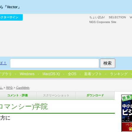
「Vector」
ベクターサイン
ちょい読み!
SELECTION
V
NGS Corporate Site
ド！
イブラリ
Windows
Mac(OS X)
全OS
新着ソフト
ランキング
ム
>
RPG
>
CardWirth
コメント・評価
スクリーンショット
ダウンロード
ロマンシー)学院
い方に