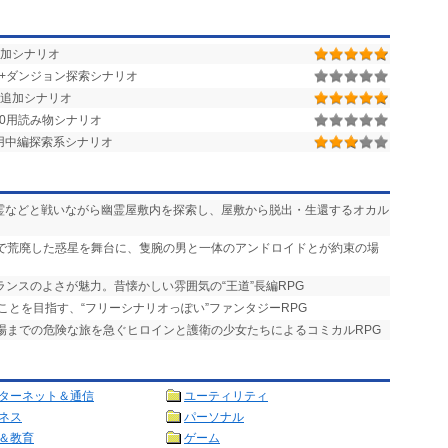
0用追加シナリオ
街+ダンジョン探索シナリオ
追加シナリオ
r.1.50用読み物シナリオ
.1.28用中編探索系シナリオ
悪霊などと戦いながら幽霊屋敷内を探索し、屋敷から脱出・生還するオカル
争で荒廃した惑星を舞台に、隻腕の男と一体のアンドロイドとが約束の場
ランスのよさが魅力。昔懐かしい雰囲気の“王道”長編RPG
ことを目指す、“フリーシナリオっぽい”ファンタジーRPG
式場までの危険な旅を急ぐヒロインと護衛の少女たちによるコミカルRPG
ターネット＆通信
ユーティリティ
ネス
パーソナル
＆教育
ゲーム