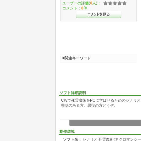
ユーザーの評価(
0
人)：
コメント：
0
件
■関連キーワード
ソフト詳細説明
CWで死霊魔術をPCに学ばせるためのシナリ
興味のある方、悪役の方どうぞ。
動作環境
ソフト名：
シナリオ 死霊魔術(ネクロマンシー