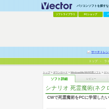
パソコンソフトを探すなら
ソフトライブラリ
PCショップ
サーチトレン
トップ
ラ
トップ
>
ダウンロード
>
WindowsMe/98/95用ソフト
>
ゲー
ソフト詳細
レビュー
シナリオ 死霊魔術(ネク
CWで死霊魔術をPCに学習した