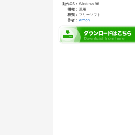
動作OS：
Windows 98
機種：
汎用
種類：
フリーソフト
作者：
Armon