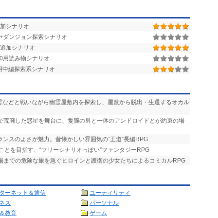
0用追加シナリオ
街+ダンジョン探索シナリオ
追加シナリオ
r.1.50用読み物シナリオ
.1.28用中編探索系シナリオ
悪霊などと戦いながら幽霊屋敷内を探索し、屋敷から脱出・生還するオカル
争で荒廃した惑星を舞台に、隻腕の男と一体のアンドロイドとが約束の場
ランスのよさが魅力。昔懐かしい雰囲気の“王道”長編RPG
ことを目指す、“フリーシナリオっぽい”ファンタジーRPG
式場までの危険な旅を急ぐヒロインと護衛の少女たちによるコミカルRPG
ターネット＆通信
ユーティリティ
ネス
パーソナル
＆教育
ゲーム