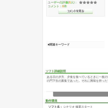
ユーザーの評価(
0
人)：
コメント：
0
件
■関連キーワード
ソフト詳細説明
ある日の夕方、夕食を食べているときに一枚の
の門下生の募集であった。それに興味を持った
動作環境
ソフト名：
シナリオ 修業スタート