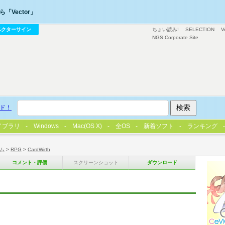
「Vector」
ベクターサイン
ちょい読み!
SELECTION
V
NGS Corporate Site
ド！
イブラリ
Windows
Mac(OS X)
全OS
新着ソフト
ランキング
ム
>
RPG
>
CardWirth
コメント・評価
スクリーンショット
ダウンロード