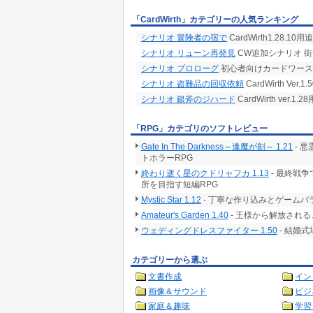
「CardWirth」カテゴリーの人気ランキング
シナリオ 冒険者の宿で
CardWirth1.28.1
シナリオ リューン再発見
CW追加シナリオ 
シナリオ プロローグ
初心者向けカードワース
シナリオ 盗難品の回収依頼
CardWirth Ve
シナリオ 銀斧のジハード
CardWirth ver
「RPG」カテゴリのソフトレビュー
Gate In The Darkness～逢魔が刻～ 1.21
- 
トホラーRPG
終わり逝く星のクドリャフカ 1.13
- 最終戦
所を目指す短編RPG
Mystic Star 1.12
- 丁寧な作り込みとゲームバ
Amateur's Garden 1.40
- 王様から解放される
ウェディングドレスファイター 1.50
- 結婚
カテゴリーから選ぶ
文書作成
イン
画像＆サウンド
ビジ
家庭＆趣味
学習