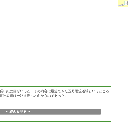
張り紙に目がいった。その内容は最近できた五月雨流道場というところ
冒険者達は一路道場へと向かうのであった。
▼ 続きを見る ▼