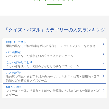
「クイズ・パズル」カテゴリーの人気ランキング
戦車 DE パズる
機能の異なる3台の戦車を巧みに操作し、ミッションクリアをめざせ!
バラ漢検定
バラバラになった漢字を組み立てて入力するゲーム
ことわざかたつむり
ことわざを使った、先読みがかなり必要なパズルゲーム
ことわざ蛍
蛍の尻で明滅する文字を組み合わせて、ことわざ・格言・慣用句・四字
熟語などを答えるクイズゲーム
Up & Down
フィールド全体の把握力とすばやい計算能力が求められる一筆書きパズ
ルゲーム