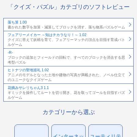
「クイズ・パズル」カテゴリのソフトレビュー
落ち算 1.00
書かれた数字を加算・減算してブロックを消す、落ち物系パズルゲーム
フェアリーメイカー ～知はチカラなり！～ 1.02
クイズに答えて妖精を育て、フェアリーマッチの頂点を目指す育成バト
ルゲーム
-R-
ブロックの追加とフィールドの回転で、すべてのブロックを消去する思
考型パズル
ヒトナツの聖地巡礼 1.02
アニメのモデルとなった土地や建物の写真が満載された、ノベル仕立て
のユニークなクイズゲーム
花摘みサレリちゃん3 1.1
ギミックを操作してルートを切り開き、花を取ってゴールを目指すパズ
ルゲーム
カテゴリーから選ぶ
インターネッ
ユーティリテ