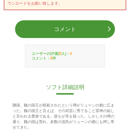
ウンロードをお願い致します。
コメント
ユーザーの評価(
人)：
0
0
コメント：
件
0
ソフト詳細説明
隣国、魏の国王が暗殺されたという噂がリューンの都に広ま
った。魏の国王と言えば、その武芸に秀でること雷神の如し
と言われる曹操である。誰もが耳を疑った。しかしその噂の
通り、魏の国は荒れ、多数の流民がリューンの都にも押し寄
せてきた。