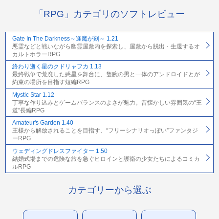
「RPG」カテゴリのソフトレビュー
Gate In The Darkness～逢魔が刻～ 1.21
悪霊などと戦いながら幽霊屋敷内を探索し、屋敷から脱出・生還するオ
カルトホラーRPG
終わり逝く星のクドリャフカ 1.13
最終戦争で荒廃した惑星を舞台に、隻腕の男と一体のアンドロイドとが
約束の場所を目指す短編RPG
Mystic Star 1.12
丁寧な作り込みとゲームバランスのよさが魅力。昔懐かしい雰囲気の“王
道”長編RPG
Amateur's Garden 1.40
王様から解放されることを目指す、“フリーシナリオっぽい”ファンタジ
ーRPG
ウェディングドレスファイター 1.50
結婚式場までの危険な旅を急ぐヒロインと護衛の少女たちによるコミカ
ルRPG
カテゴリーから選ぶ