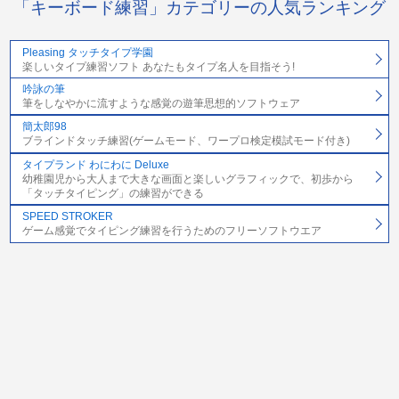
「キーボード練習」カテゴリーの人気ランキング
Pleasing タッチタイプ学園
楽しいタイプ練習ソフト あなたもタイプ名人を目指そう!
吟詠の筆
筆をしなやかに流すような感覚の遊筆思想的ソフトウェア
簡太郎98
ブラインドタッチ練習(ゲームモード、ワープロ検定模試モード付き)
タイプランド わにわに Deluxe
幼稚園児から大人まで大きな画面と楽しいグラフィックで、初歩から
「タッチタイピング」の練習ができる
SPEED STROKER
ゲーム感覚でタイピング練習を行うためのフリーソフトウエア