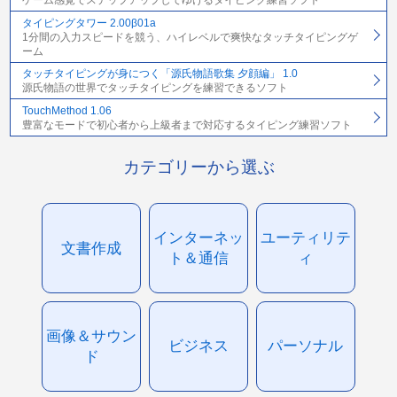
ゲーム感覚でステップアップしてゆけるタイピング練習ソフト
タイピングタワー 2.00β01a
1分間の入力スピードを競う、ハイレベルで爽快なタッチタイピングゲ
ーム
タッチタイピングが身につく「源氏物語歌集 夕顔編」 1.0
源氏物語の世界でタッチタイピングを練習できるソフト
TouchMethod 1.06
豊富なモードで初心者から上級者まで対応するタイピング練習ソフト
カテゴリーから選ぶ
インターネッ
ユーティリテ
文書作成
ト＆通信
ィ
画像＆サウン
ビジネス
パーソナル
ド