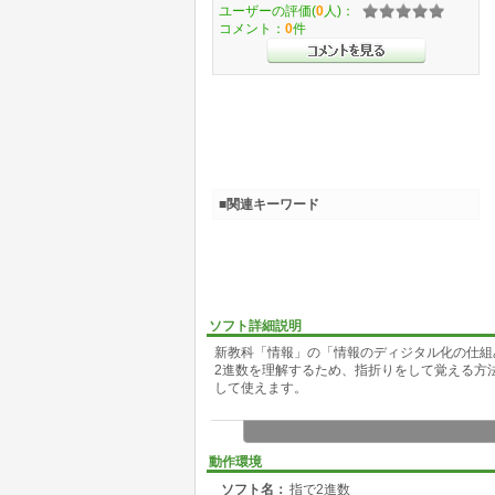
ユーザーの評価(
0
人)：
コメント：
0
件
■関連キーワード
ソフト詳細説明
新教科「情報」の「情報のディジタル化の仕組
2進数を理解するため、指折りをして覚える方
して使えます。
動作環境
ソフト名：
指で2進数