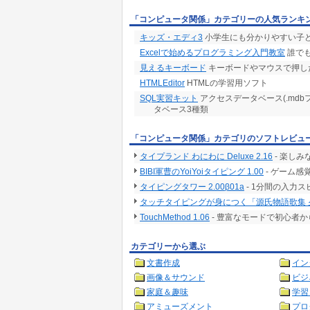
「コンピュータ関係」カテゴリーの人気ランキ
キッズ・エディ3
小学生にも分かりやすい子
Excelで始めるプログラミング入門教室
誰で
見えるキーボード
キーボードやマウスで押し
HTMLEditor
HTMLの学習用ソフト
SQL実習キット
アクセスデータベース(.md
タベース3種類
「コンピュータ関係」カテゴリのソフトレビュ
タイプランド わにわに Deluxe 2.16
- 楽し
BIBI軍曹のYoiYoiタイピング 1.00
- ゲーム
タイピングタワー 2.00β01a
- 1分間の入力
タッチタイピングが身につく「源氏物語歌集 夕
TouchMethod 1.06
- 豊富なモードで初心者
カテゴリーから選ぶ
文書作成
イン
画像＆サウンド
ビジ
家庭＆趣味
学習
アミューズメント
プロ