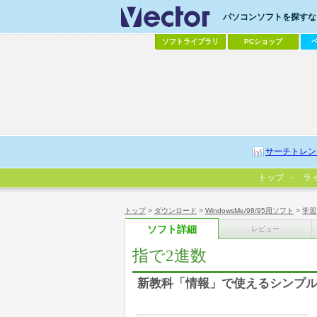
パソコンソフトを探すなら
ソフトライブラリ
PCショップ
サーチトレン
トップ
ラ
トップ
>
ダウンロード
>
WindowsMe/98/95用ソフト
>
学習
ソフト詳細
レビュー
指で2進数
新教科「情報」で使えるシンプ