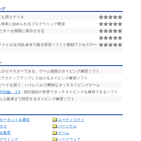
ング
ども用エディタ
も簡単に始められるプログラミング教室
たキーを画面に表示させる
bファイル)をSQL命令で操る実習ソフトと教材アクセスデー
ー
みながらマスターできる、ゲーム感覚のタイピング練習ソフト
感覚でステップアップしてゆけるタイピング練習ソフト
スピードを競う、ハイレベルで爽快なタッチタイピングゲーム
顔編」 1.0
- 源氏物語の世界でタッチタイピングを練習できるソフト
から上級者まで対応するタイピング練習ソフト
ターネット＆通信
ユーティリティ
ネス
パーソナル
＆教育
ゲーム
グラミング
ハードウェア