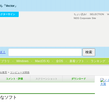
「Vector」
ベクターサイン
ちょい読み!
SELECTION
V
NGS Corporate Site
ド！
イブラリ
Windows
Mac(OS X)
全OS
新着ソフト
ランキング
＆教育
>
コンピュータ関係
コメント・評価
スクリーンショット
ダウンロード
ルなソフト