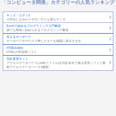
「コンピュータ関係」カテゴリーの人気ランキング
キッズ・エディ3
小学生にも分かりやすい子ども用エディタ
Excelで始めるプログラミング入門教室
誰でも簡単に始められるプログラミング教室
見えるキーボード
キーボードやマウスで押したキーを画面に表示させる
HTMLEditor
HTMLの学習用ソフト
SQL実習キット
アクセスデータベース(.mdbファイル)をSQL命令で操る実習ソフトと教
材アクセスデータベース3種類