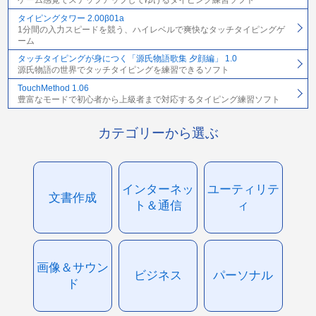
ゲーム感覚でステップアップしてゆけるタイピング練習ソフト
タイピングタワー 2.00β01a
1分間の入力スピードを競う、ハイレベルで爽快なタッチタイピングゲ
ーム
タッチタイピングが身につく「源氏物語歌集 夕顔編」 1.0
源氏物語の世界でタッチタイピングを練習できるソフト
TouchMethod 1.06
豊富なモードで初心者から上級者まで対応するタイピング練習ソフト
カテゴリーから選ぶ
インターネッ
ユーティリテ
文書作成
ト＆通信
ィ
画像＆サウン
ビジネス
パーソナル
ド