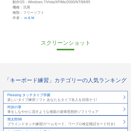
動作OS：Windows 7/Vista/XP/Me/2000/NT/98/95
機種：汎用
種類：フリーソフト
作者：
ｍ＆Ｍ
スクリーンショット
「キーボード練習」カテゴリーの人気ランキング
Pleasing タッチタイプ学園
楽しいタイプ練習ソフト あなたもタイプ名人を目指そう!
吟詠の筆
筆をしなやかに流すような感覚の遊筆思想的ソフトウェア
簡太郎98
ブラインドタッチ練習(ゲームモード、ワープロ検定模試モード付き)