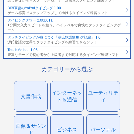
楽しみながらマスターできる、ゲーム感覚のタイピング練習ソフト
BIBI軍曹のYoiYoiタイピング 1.00
ゲーム感覚でステップアップしてゆけるタイピング練習ソフト
タイピングタワー 2.00β01a
1分間の入力スピードを競う、ハイレベルで爽快なタッチタイピングゲ
ーム
タッチタイピングが身につく「源氏物語歌集 夕顔編」 1.0
源氏物語の世界でタッチタイピングを練習できるソフト
TouchMethod 1.06
豊富なモードで初心者から上級者まで対応するタイピング練習ソフト
カテゴリーから選ぶ
インターネッ
ユーティリテ
文書作成
ト＆通信
ィ
画像＆サウン
ビジネス
パーソナル
ド