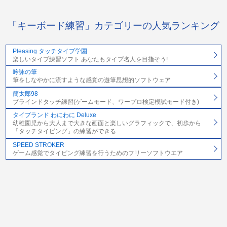
「キーボード練習」カテゴリーの人気ランキング
Pleasing タッチタイプ学園
楽しいタイプ練習ソフト あなたもタイプ名人を目指そう!
吟詠の筆
筆をしなやかに流すような感覚の遊筆思想的ソフトウェア
簡太郎98
ブラインドタッチ練習(ゲームモード、ワープロ検定模試モード付き)
タイプランド わにわに Deluxe
幼稚園児から大人まで大きな画面と楽しいグラフィックで、初歩から
「タッチタイピング」の練習ができる
SPEED STROKER
ゲーム感覚でタイピング練習を行うためのフリーソフトウエア