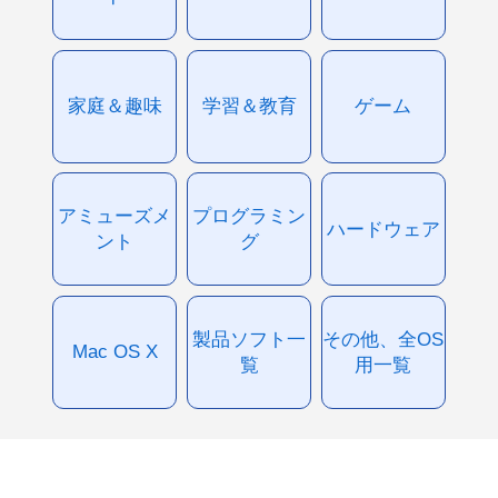
家庭＆趣味
学習＆教育
ゲーム
アミューズメ
プログラミン
ハードウェア
ント
グ
製品ソフト一
その他、全OS
Mac OS X
覧
用一覧