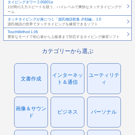
タイピングタワー 2.00β01a
1分間の入力スピードを競う、ハイレベルで爽快なタッチタイピングゲ
ーム
タッチタイピングが身につく「源氏物語歌集 夕顔編」 1.0
源氏物語の世界でタッチタイピングを練習できるソフト
TouchMethod 1.06
豊富なモードで初心者から上級者まで対応するタイピング練習ソフト
カテゴリーから選ぶ
インターネッ
ユーティリテ
文書作成
ト＆通信
ィ
画像＆サウン
ビジネス
パーソナル
ド