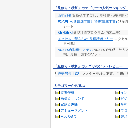
「見積り・積算」カテゴリーの人気ランキング
販売部長
簡単操作で美しい見積書・納品書・請
EXCEL 公共建築工事共通費(建築工事)
28年
シート
KENSEKI
建築積算プログラム(内装工事)
エクセルで簡単!ぷち見積請求フリー
エクセル
更可能!
Access自動車システム
Accessで作成し
検、見積、請求のソフト
「見積り・積算」カテゴリのソフトレビュー
販売部長 1.02
- マスター登録は不要。手軽
カテゴリーから選ぶ
文書作成
イン
画像＆サウンド
ビジ
家庭＆趣味
学習
アミューズメント
プロ
Mac OS X
製品