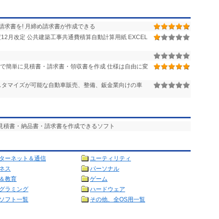
求書を! 月締め請求書が作成できる
度12月改定 公共建築工事共通費積算自動計算用紙 EXCEL
で簡単に見積書・請求書・領収書を作成 仕様は自由に変
たカスタマイズが可能な自動車販売、整備、鈑金業向けの車
に見積書・納品書・請求書を作成できるソフト
ターネット＆通信
ユーティリティ
ネス
パーソナル
＆教育
ゲーム
グラミング
ハードウェア
ソフト一覧
その他、全OS用一覧