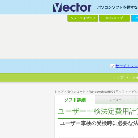
パソコンソフトを探すなら
ソフトライブラリ
PCショップ
サーチトレン
トップ
ラ
トップ
>
ダウンロード
>
WindowsMe/98/95用ソフト
>
ビジ
ソフト詳細
レビュー
ユーザー車検法定費用計
ユーザー車検の受検時に必要な