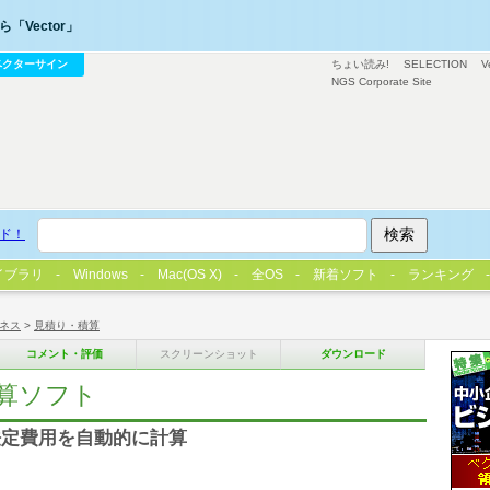
「Vector」
ベクターサイン
ちょい読み!
SELECTION
V
NGS Corporate Site
ド！
イブラリ
Windows
Mac(OS X)
全OS
新着ソフト
ランキング
ネス
>
見積り・積算
コメント・評価
スクリーンショット
ダウンロード
算ソフト
法定費用を自動的に計算