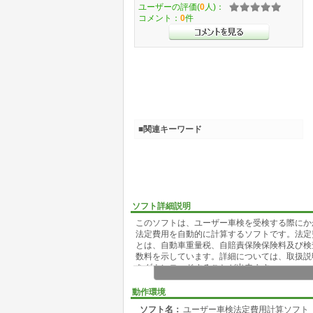
ユーザーの評価(
0
人)：
コメント：
0
件
■関連キーワード
ソフト詳細説明
このソフトは、ユーザー車検を受検する際にか
法定費用を自動的に計算するソフトです。法定
とは、自動車重量税、自賠責保険保険料及び検
数料を示しています。詳細については、取扱説
をダウンロードすることが出来ます。
動作環境
ソフト名：
ユーザー車検法定費用計算ソフト