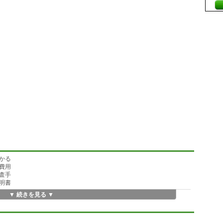
かる
費用
査手
明書
▼ 続きを見る ▼