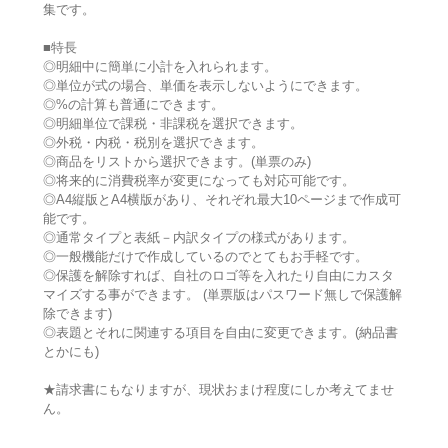
集です。
■特長
◎明細中に簡単に小計を入れられます。
◎単位が式の場合、単価を表示しないようにできます。
◎%の計算も普通にできます。
◎明細単位で課税・非課税を選択できます。
◎外税・内税・税別を選択できます。
◎商品をリストから選択できます。(単票のみ)
◎将来的に消費税率が変更になっても対応可能です。
◎A4縦版とA4横版があり、それぞれ最大10ページまで作成可
能です。
◎通常タイプと表紙－内訳タイプの様式があります。
◎一般機能だけで作成しているのでとてもお手軽です。
◎保護を解除すれば、自社のロゴ等を入れたり自由にカスタ
マイズする事ができます。 (単票版はパスワード無しで保護解
除できます)
◎表題とそれに関連する項目を自由に変更できます。(納品書
とかにも)
★請求書にもなりますが、現状おまけ程度にしか考えてませ
ん。