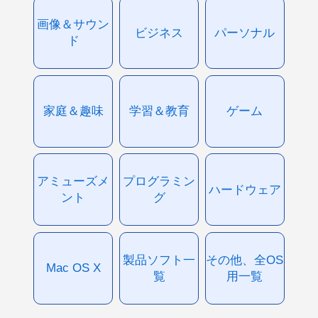
画像＆サウン
ビジネス
パーソナル
ド
家庭＆趣味
学習＆教育
ゲーム
アミューズメ
プログラミン
ハードウェア
ント
グ
製品ソフト一
その他、全OS
Mac OS X
覧
用一覧